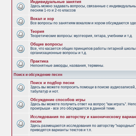
Индивидуальные занятия
Здесь можно задавать вопросы, связанные с индивидуальн
песням 1-го и 2-го классов
Вокал и хор
Все вопросы по занятиям вокалом и хором обсуждаются зде
Теория
Теоретические вопросы: музтеория, гитара, учебники и т.д.
Общие вопросы
Все, что касается общих принципов работы гитарной школы
организационные вопросы и т.д.
Практика
Непонятные аккорды, названия, термины.
Поиск и обсуждение песен
Поиск и подбор песни
Здесь вы можете попросить помощи в поиске аудиозаписей,
табулатур и нот.
Обсуждение способов игры
Здесь вы можете получить ответ на вопрос "как играть". Не
проигрыши - все это обсуждается в данной теме.
Исследования по авторству и каноническому вариан
песен
Здесь размещаются исследования по авторству "народных" 
приводятся варианты текстов и т.п.