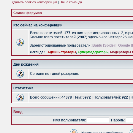
Удалить cookies конференции
|
Наша команда
Список форумов
Кто сейчас на конференции
Всего посетителей:
177
, из них зарегистрированных: 2, скр
Больше всего посетителей (
2907
) здесь было Четверг 26 Ф
Зарегистрированные пользователи:
Baidu [Spider]
,
Google [
Легенда ::
Администраторы
,
Супермодераторы
,
Модераторы т
Дни рождения
Сегодня нет дней рождения.
Статистика
Всего сообщений:
44378
| Тем:
5972
| Пользователей:
922
| 
Вход
Имя пользователя:
Пароль:
Непрочитанные сообщения