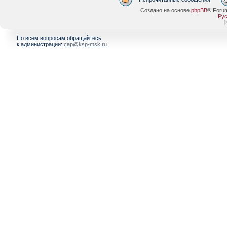
Создано на основе
phpBB
® Foru
Рус
[
По всем вопросам обращайтесь
к администрации:
cap@ksp-msk.ru