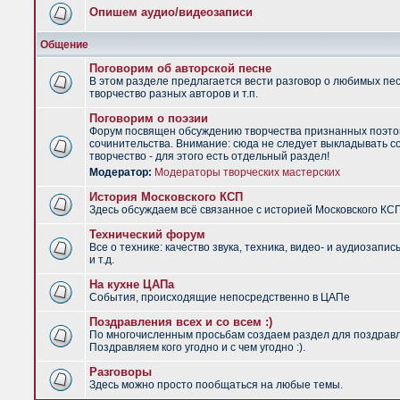
Опишем аудио/видеозаписи
Общение
Поговорим об авторской песне
В этом разделе предлагается вести разговор о любимых пес
творчество разных авторов и т.п.
Поговорим о поэзии
Форум посвящен обсуждению творчества признанных поэто
сочинительства. Внимание: сюда не следует выкладывать с
творчество - для этого есть отдельный раздел!
Модератор:
Модераторы творческих мастерских
История Московского КСП
Здесь обсуждаем всё связанное с историей Московского КС
Технический форум
Все о технике: качество звука, техника, видео- и аудиозапис
и т.д.
На кухне ЦАПа
События, происходящие непосредственно в ЦАПе
Поздравления всех и со всем :)
По многочисленным просьбам создаем раздел для поздрав
Поздравляем кого угодно и с чем угодно :).
Разговоры
Здесь можно просто пообщаться на любые темы.