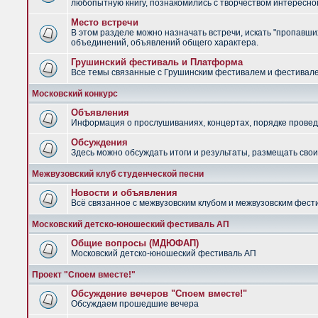
любопытную книгу, познакомились с творчеством интересно
Место встречи
В этом разделе можно назначать встречи, искать "пропавших
объединений, объявлений общего характера.
Грушинский фестиваль и Платформа
Все темы связанные с Грушинским фестивалем и фестив
Московский конкурс
Объявления
Информация о прослушиваниях, концертах, порядке провед
Обсуждения
Здесь можно обсуждать итоги и результаты, размещать сво
Межвузовский клуб студенческой песни
Новости и объявления
Всё связанное с межвузовским клубом и межвузовским фес
Московский детско-юношеский фестиваль АП
Общие вопросы (МДЮФАП)
Московский детско-юношеский фестиваль АП
Проект "Споем вместе!"
Обсуждение вечеров "Споем вместе!"
Обсуждаем прошедшие вечера