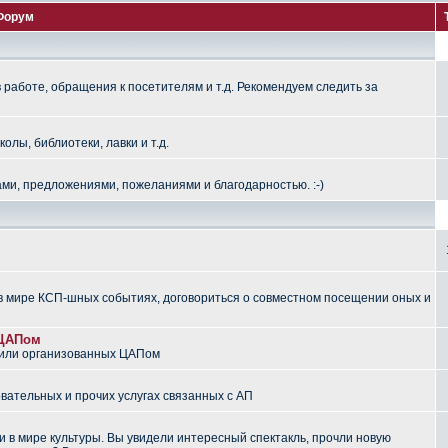
Форум
работе, обращения к посетителям и т.д. Рекомендуем следить за
лы, библиотеки, лавки и т.д.
ми, предложениями, пожеланиями и благодарностью. :-)
 мире КСП-шных событиях, договориться о совместном посещении оных и
 ЦАПом
 или организованных ЦАПом
вательных и прочих услугах связанных с АП
 в мире культуры. Вы увидели интересный спектакль, прочли новую