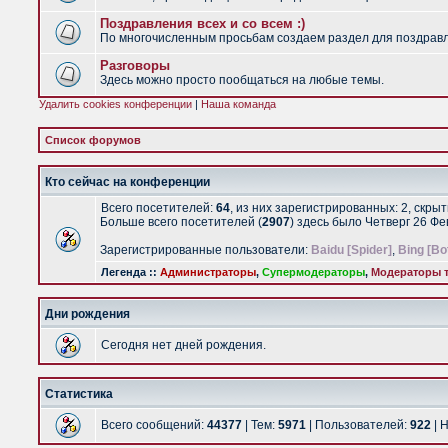
Поздравления всех и со всем :)
По многочисленным просьбам создаем раздел для поздравлен
Разговоры
Здесь можно просто пообщаться на любые темы.
Удалить cookies конференции
|
Наша команда
Список форумов
Кто сейчас на конференции
Всего посетителей:
64
, из них зарегистрированных: 2, скры
Больше всего посетителей (
2907
) здесь было Четверг 26 Ф
Зарегистрированные пользователи:
Baidu [Spider]
,
Bing [Bo
Легенда ::
Администраторы
,
Супермодераторы
,
Модераторы т
Дни рождения
Сегодня нет дней рождения.
Статистика
Всего сообщений:
44377
| Тем:
5971
| Пользователей:
922
| 