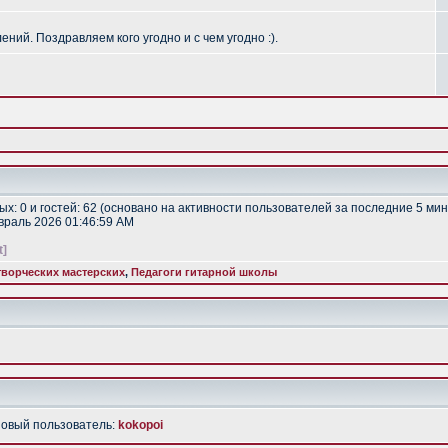
ий. Поздравляем кого угодно и с чем угодно :).
тых: 0 и гостей: 62 (основано на активности пользователей за последние 5 мин
евраль 2026 01:46:59 AM
t]
ворческих мастерских
,
Педагоги гитарной школы
Новый пользователь:
kokopoi