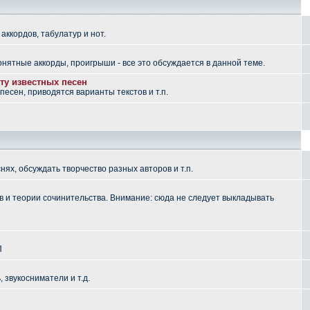
аккордов, табулатур и нот.
понятные аккорды, проигрыши - все это обсуждается в данной теме.
ту известных песен
есен, приводятся варианты текстов и т.п.
ях, обсуждать творчество разных авторов и т.п.
 и теории сочинительства. Внимание: сюда не следует выкладывать
П
, звукосниматели и т.д.