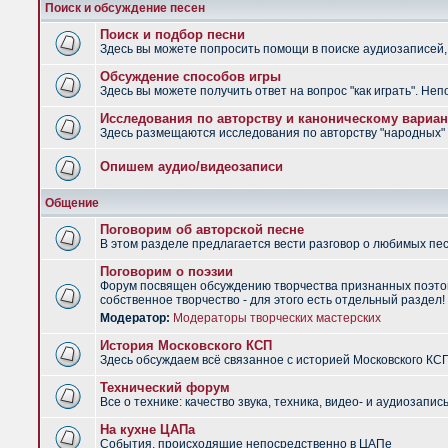
Поиск и обсуждение песен
Поиск и подбор песни
Здесь вы можете попросить помощи в поиске аудиозаписей, 
Обсуждение способов игры
Здесь вы можете получить ответ на вопрос "как играть". Не
Исследования по авторству и каноническому вариан
Здесь размещаются исследования по авторству "народных" п
Опишем аудио/видеозаписи
Общение
Поговорим об авторской песне
В этом разделе предлагается вести разговор о любимых песн
Поговорим о поэзии
Форум посвящен обсуждению творчества признанных поэтов
собственное творчество - для этого есть отдельный раздел!
Модератор:
Модераторы творческих мастерских
История Московского КСП
Здесь обсуждаем всё связанное с историей Московского КС
Технический форум
Все о технике: качество звука, техника, видео- и аудиозапись
На кухне ЦАПа
События, происходящие непосредственно в ЦАПе