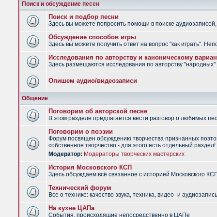
Поиск и обсуждение песен
Поиск и подбор песни
Здесь вы можете попросить помощи в поиске аудиозаписей, 
Обсуждение способов игры
Здесь вы можете получить ответ на вопрос "как играть". Не
Исследования по авторству и каноническому вариан
Здесь размещаются исследования по авторству "народных" п
Опишем аудио/видеозаписи
Общение
Поговорим об авторской песне
В этом разделе предлагается вести разговор о любимых песн
Поговорим о поэзии
Форум посвящен обсуждению творчества признанных поэтов
собственное творчество - для этого есть отдельный раздел!
Модератор:
Модераторы творческих мастерских
История Московского КСП
Здесь обсуждаем всё связанное с историей Московского КС
Технический форум
Все о технике: качество звука, техника, видео- и аудиозапись
На кухне ЦАПа
События, происходящие непосредственно в ЦАПе