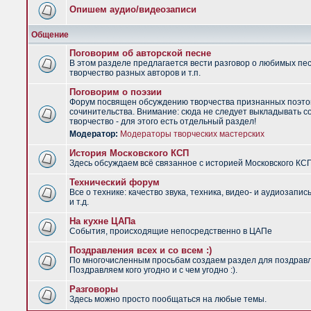
Опишем аудио/видеозаписи
Общение
Поговорим об авторской песне
В этом разделе предлагается вести разговор о любимых пес
творчество разных авторов и т.п.
Поговорим о поэзии
Форум посвящен обсуждению творчества признанных поэто
сочинительства. Внимание: сюда не следует выкладывать с
творчество - для этого есть отдельный раздел!
Модератор:
Модераторы творческих мастерских
История Московского КСП
Здесь обсуждаем всё связанное с историей Московского КС
Технический форум
Все о технике: качество звука, техника, видео- и аудиозапис
и т.д.
На кухне ЦАПа
События, происходящие непосредственно в ЦАПе
Поздравления всех и со всем :)
По многочисленным просьбам создаем раздел для поздрав
Поздравляем кого угодно и с чем угодно :).
Разговоры
Здесь можно просто пообщаться на любые темы.