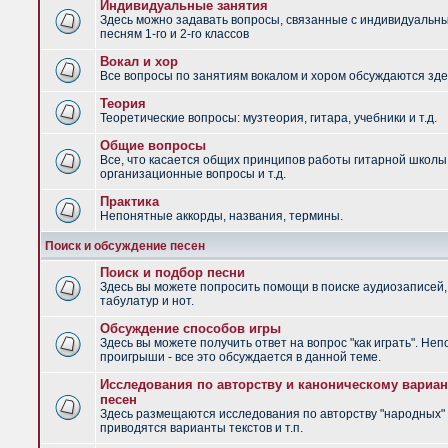
Индивидуальные занятия
Здесь можно задавать вопросы, связанные с индивидуальн
песням 1-го и 2-го классов
Вокал и хор
Все вопросы по занятиям вокалом и хором обсуждаются зде
Теория
Теоретические вопросы: музтеория, гитара, учебники и т.д.
Общие вопросы
Все, что касается общих принципов работы гитарной школы
организационные вопросы и т.д.
Практика
Непонятные аккорды, названия, термины.
Поиск и обсуждение песен
Поиск и подбор песни
Здесь вы можете попросить помощи в поиске аудиозаписей,
табулатур и нот.
Обсуждение способов игры
Здесь вы можете получить ответ на вопрос "как играть". Не
проигрыши - все это обсуждается в данной теме.
Исследования по авторству и каноническому вариан
песен
Здесь размещаются исследования по авторству "народных" 
приводятся варианты текстов и т.п.