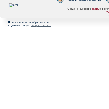
Создано на основе
phpBB
® Foru
Рус
[
По всем вопросам обращайтесь
к администрации:
cap@ksp-msk.ru