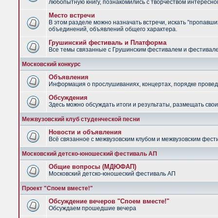
любопытную книгу, познакомились с творчеством интересно
Место встречи
В этом разделе можно назначать встречи, искать "пропавших
объединений, объявлений общего характера.
Грушинский фестиваль и Платформа
Все темы связанные с Грушинским фестивалем и фестив
Московский конкурс
Объявления
Информация о прослушиваниях, концертах, порядке провед
Обсуждения
Здесь можно обсуждать итоги и результаты, размещать сво
Межвузовский клуб студенческой песни
Новости и объявления
Всё связанное с межвузовским клубом и межвузовским фес
Московский детско-юношеский фестиваль АП
Общие вопросы (МДЮФАП)
Московский детско-юношеский фестиваль АП
Проект "Споем вместе!"
Обсуждение вечеров "Споем вместе!"
Обсуждаем прошедшие вечера