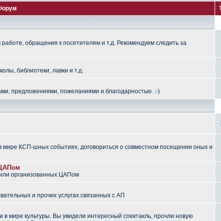
Форум
работе, обращения к посетителям и т.д. Рекомендуем следить за
лы, библиотеки, лавки и т.д.
ми, предложениями, пожеланиями и благодарностью. :-)
 мире КСП-шных событиях, договориться о совместном посещении оных и
 ЦАПом
 или организованных ЦАПом
вательных и прочих услугах связанных с АП
 в мире культуры. Вы увидели интересный спектакль, прочли новую