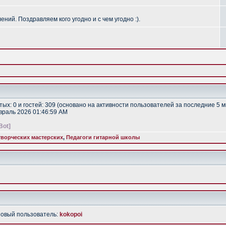
ий. Поздравляем кого угодно и с чем угодно :).
ытых: 0 и гостей: 309 (основано на активности пользователей за последние 5 м
евраль 2026 01:46:59 AM
Bot]
ворческих мастерских
,
Педагоги гитарной школы
Новый пользователь:
kokopoi