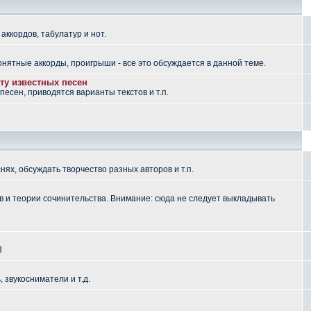
аккордов, табулатур и нот.
понятные аккорды, проигрыши - все это обсуждается в данной теме.
ту известных песен
есен, приводятся варианты текстов и т.п.
ях, обсуждать творчество разных авторов и т.п.
 и теории сочинительства. Внимание: сюда не следует выкладывать
П
, звукосниматели и т.д.