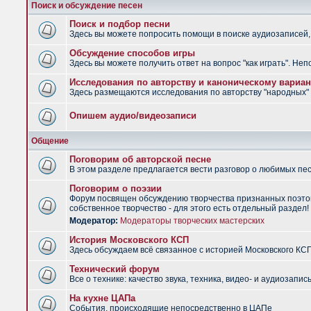
Поиск и обсуждение песен
Поиск и подбор песни
Здесь вы можете попросить помощи в поиске аудиозаписей, 
Обсуждение способов игры
Здесь вы можете получить ответ на вопрос "как играть". Не
Исследования по авторству и каноническому вариан
Здесь размещаются исследования по авторству "народных" п
Опишем аудио/видеозаписи
Общение
Поговорим об авторской песне
В этом разделе предлагается вести разговор о любимых песн
Поговорим о поэзии
Форум посвящен обсуждению творчества признанных поэтов
собственное творчество - для этого есть отдельный раздел!
Модератор:
Модераторы творческих мастерских
История Московского КСП
Здесь обсуждаем всё связанное с историей Московского КС
Технический форум
Все о технике: качество звука, техника, видео- и аудиозапись
На кухне ЦАПа
События, происходящие непосредственно в ЦАПе