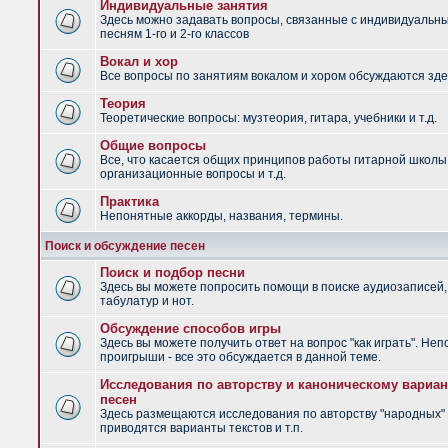
Индивидуальные занятия
Здесь можно задавать вопросы, связанные с индивидуальн
песням 1-го и 2-го классов
Вокал и хор
Все вопросы по занятиям вокалом и хором обсуждаются зде
Теория
Теоретические вопросы: музтеория, гитара, учебники и т.д.
Общие вопросы
Все, что касается общих принципов работы гитарной школы
организационные вопросы и т.д.
Практика
Непонятные аккорды, названия, термины.
Поиск и обсуждение песен
Поиск и подбор песни
Здесь вы можете попросить помощи в поиске аудиозаписей,
табулатур и нот.
Обсуждение способов игры
Здесь вы можете получить ответ на вопрос "как играть". Не
проигрыши - все это обсуждается в данной теме.
Исследования по авторству и каноническому вариан
песен
Здесь размещаются исследования по авторству "народных" 
приводятся варианты текстов и т.п.