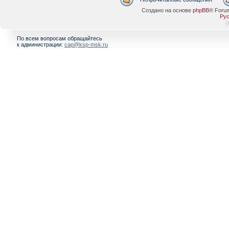
Создано на основе
phpBB
® Foru
Рус
[
По всем вопросам обращайтесь
к администрации:
cap@ksp-msk.ru