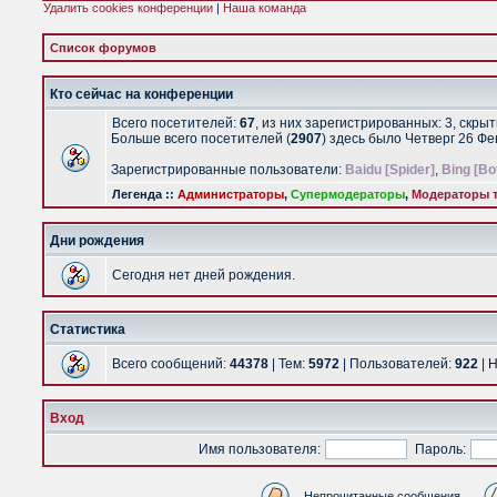
Удалить cookies конференции
|
Наша команда
Список форумов
Кто сейчас на конференции
Всего посетителей:
67
, из них зарегистрированных: 3, скры
Больше всего посетителей (
2907
) здесь было Четверг 26 Ф
Зарегистрированные пользователи:
Baidu [Spider]
,
Bing [Bo
Легенда ::
Администраторы
,
Супермодераторы
,
Модераторы т
Дни рождения
Сегодня нет дней рождения.
Статистика
Всего сообщений:
44378
| Тем:
5972
| Пользователей:
922
| 
Вход
Имя пользователя:
Пароль:
Непрочитанные сообщения