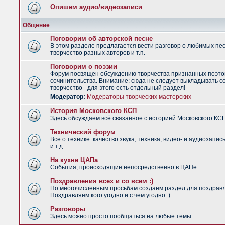
Опишем аудио/видеозаписи
Общение
Поговорим об авторской песне
В этом разделе предлагается вести разговор о любимых пес
творчество разных авторов и т.п.
Поговорим о поэзии
Форум посвящен обсуждению творчества признанных поэто
сочинительства. Внимание: сюда не следует выкладывать с
творчество - для этого есть отдельный раздел!
Модератор:
Модераторы творческих мастерских
История Московского КСП
Здесь обсуждаем всё связанное с историей Московского КС
Технический форум
Все о технике: качество звука, техника, видео- и аудиозапис
и т.д.
На кухне ЦАПа
События, происходящие непосредственно в ЦАПе
Поздравления всех и со всем :)
По многочисленным просьбам создаем раздел для поздрав
Поздравляем кого угодно и с чем угодно :).
Разговоры
Здесь можно просто пообщаться на любые темы.