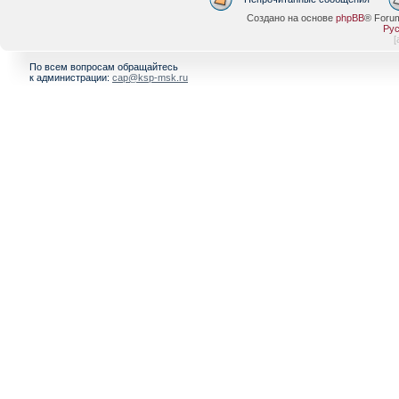
Создано на основе
phpBB
® Foru
Рус
[
По всем вопросам обращайтесь
к администрации:
cap@ksp-msk.ru