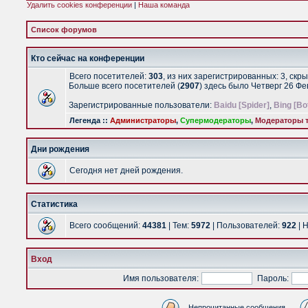
Удалить cookies конференции
|
Наша команда
Список форумов
Кто сейчас на конференции
Всего посетителей:
303
, из них зарегистрированных: 3, скр
Больше всего посетителей (
2907
) здесь было Четверг 26 Ф
Зарегистрированные пользователи:
Baidu [Spider]
,
Bing [Bo
Легенда ::
Администраторы
,
Супермодераторы
,
Модераторы т
Дни рождения
Сегодня нет дней рождения.
Статистика
Всего сообщений:
44381
| Тем:
5972
| Пользователей:
922
| 
Вход
Имя пользователя:
Пароль:
Непрочитанные сообщения