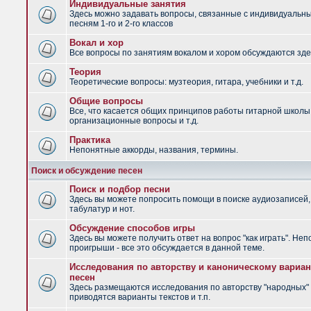
Индивидуальные занятия
Здесь можно задавать вопросы, связанные с индивидуальн
песням 1-го и 2-го классов
Вокал и хор
Все вопросы по занятиям вокалом и хором обсуждаются зде
Теория
Теоретические вопросы: музтеория, гитара, учебники и т.д.
Общие вопросы
Все, что касается общих принципов работы гитарной школы
организационные вопросы и т.д.
Практика
Непонятные аккорды, названия, термины.
Поиск и обсуждение песен
Поиск и подбор песни
Здесь вы можете попросить помощи в поиске аудиозаписей,
табулатур и нот.
Обсуждение способов игры
Здесь вы можете получить ответ на вопрос "как играть". Не
проигрыши - все это обсуждается в данной теме.
Исследования по авторству и каноническому вариан
песен
Здесь размещаются исследования по авторству "народных" 
приводятся варианты текстов и т.п.