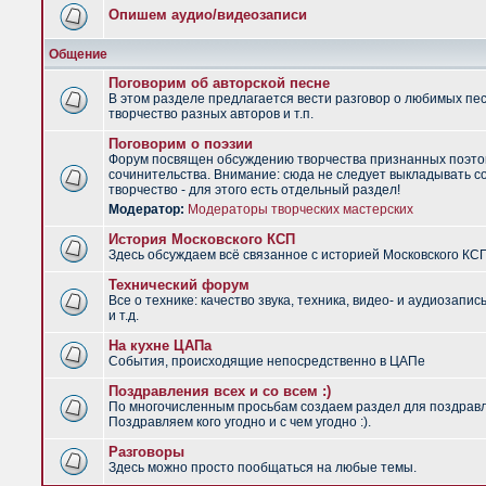
Опишем аудио/видеозаписи
Общение
Поговорим об авторской песне
В этом разделе предлагается вести разговор о любимых пес
творчество разных авторов и т.п.
Поговорим о поэзии
Форум посвящен обсуждению творчества признанных поэто
сочинительства. Внимание: сюда не следует выкладывать с
творчество - для этого есть отдельный раздел!
Модератор:
Модераторы творческих мастерских
История Московского КСП
Здесь обсуждаем всё связанное с историей Московского КС
Технический форум
Все о технике: качество звука, техника, видео- и аудиозапис
и т.д.
На кухне ЦАПа
События, происходящие непосредственно в ЦАПе
Поздравления всех и со всем :)
По многочисленным просьбам создаем раздел для поздрав
Поздравляем кого угодно и с чем угодно :).
Разговоры
Здесь можно просто пообщаться на любые темы.