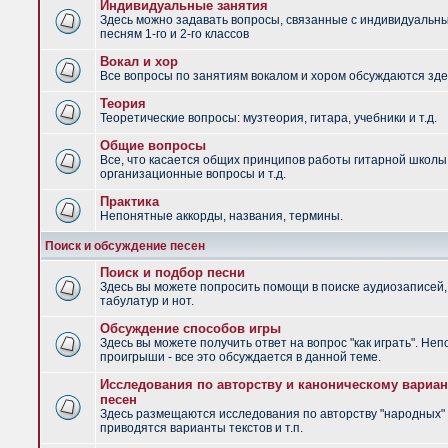
Индивидуальные занятия
Здесь можно задавать вопросы, связанные с индивидуальн
песням 1-го и 2-го классов
Вокал и хор
Все вопросы по занятиям вокалом и хором обсуждаются зде
Теория
Теоретические вопросы: музтеория, гитара, учебники и т.д.
Общие вопросы
Все, что касается общих принципов работы гитарной школы
организационные вопросы и т.д.
Практика
Непонятные аккорды, названия, термины.
Поиск и обсуждение песен
Поиск и подбор песни
Здесь вы можете попросить помощи в поиске аудиозаписей,
табулатур и нот.
Обсуждение способов игры
Здесь вы можете получить ответ на вопрос "как играть". Не
проигрыши - все это обсуждается в данной теме.
Исследования по авторству и каноническому вариан
песен
Здесь размещаются исследования по авторству "народных" 
приводятся варианты текстов и т.п.