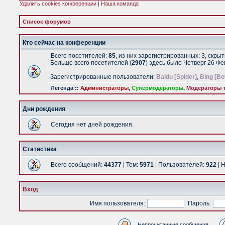
Удалить cookies конференции
|
Наша команда
Список форумов
Кто сейчас на конференции
Всего посетителей:
85
, из них зарегистрированных: 3, скры
Больше всего посетителей (
2907
) здесь было Четверг 26 Ф
Зарегистрированные пользователи:
Baidu [Spider]
,
Bing [Bo
Легенда ::
Администраторы
,
Супермодераторы
,
Модераторы т
Дни рождения
Сегодня нет дней рождения.
Статистика
Всего сообщений:
44377
| Тем:
5971
| Пользователей:
922
| 
Вход
Имя пользователя:
Пароль:
Непрочитанные сообщения