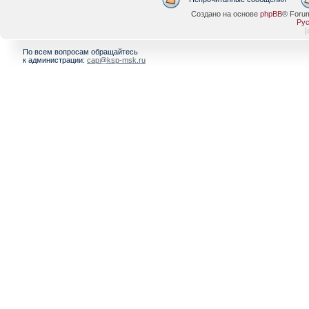
Создано на основе
phpBB
® Foru
Рус
[
По всем вопросам обращайтесь
к администрации:
cap@ksp-msk.ru