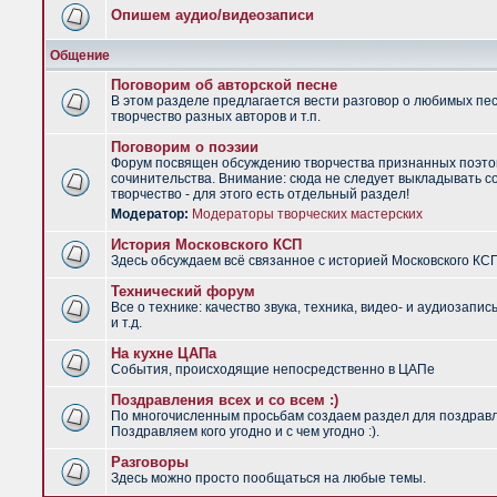
Опишем аудио/видеозаписи
Общение
Поговорим об авторской песне
В этом разделе предлагается вести разговор о любимых пес
творчество разных авторов и т.п.
Поговорим о поэзии
Форум посвящен обсуждению творчества признанных поэто
сочинительства. Внимание: сюда не следует выкладывать с
творчество - для этого есть отдельный раздел!
Модератор:
Модераторы творческих мастерских
История Московского КСП
Здесь обсуждаем всё связанное с историей Московского КС
Технический форум
Все о технике: качество звука, техника, видео- и аудиозапис
и т.д.
На кухне ЦАПа
События, происходящие непосредственно в ЦАПе
Поздравления всех и со всем :)
По многочисленным просьбам создаем раздел для поздрав
Поздравляем кого угодно и с чем угодно :).
Разговоры
Здесь можно просто пообщаться на любые темы.