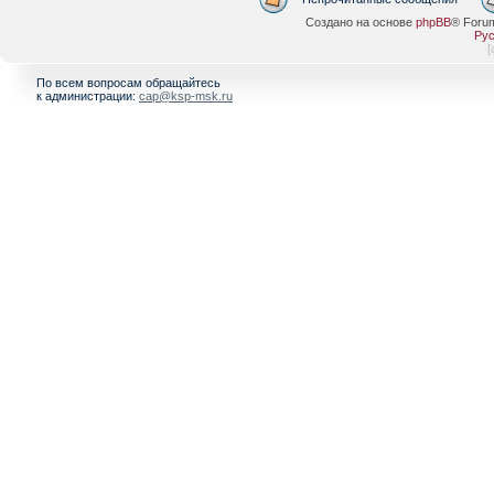
Создано на основе
phpBB
® Foru
Рус
[
По всем вопросам обращайтесь
к администрации:
cap@ksp-msk.ru