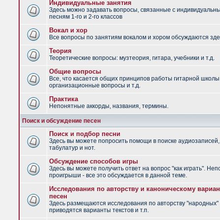
Индивидуальные занятия
Здесь можно задавать вопросы, связанные с индивидуальн
песням 1-го и 2-го классов
Вокал и хор
Все вопросы по занятиям вокалом и хором обсуждаются зде
Теория
Теоретические вопросы: музтеория, гитара, учебники и т.д.
Общие вопросы
Все, что касается общих принципов работы гитарной школы
организационные вопросы и т.д.
Практика
Непонятные аккорды, названия, термины.
Поиск и обсуждение песен
Поиск и подбор песни
Здесь вы можете попросить помощи в поиске аудиозаписей,
табулатур и нот.
Обсуждение способов игры
Здесь вы можете получить ответ на вопрос "как играть". Не
проигрыши - все это обсуждается в данной теме.
Исследования по авторству и каноническому вариан
песен
Здесь размещаются исследования по авторству "народных" 
приводятся варианты текстов и т.п.