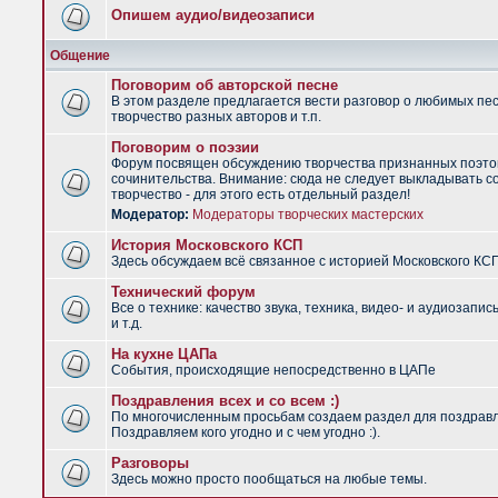
Опишем аудио/видеозаписи
Общение
Поговорим об авторской песне
В этом разделе предлагается вести разговор о любимых пес
творчество разных авторов и т.п.
Поговорим о поэзии
Форум посвящен обсуждению творчества признанных поэто
сочинительства. Внимание: сюда не следует выкладывать с
творчество - для этого есть отдельный раздел!
Модератор:
Модераторы творческих мастерских
История Московского КСП
Здесь обсуждаем всё связанное с историей Московского КС
Технический форум
Все о технике: качество звука, техника, видео- и аудиозапис
и т.д.
На кухне ЦАПа
События, происходящие непосредственно в ЦАПе
Поздравления всех и со всем :)
По многочисленным просьбам создаем раздел для поздрав
Поздравляем кого угодно и с чем угодно :).
Разговоры
Здесь можно просто пообщаться на любые темы.