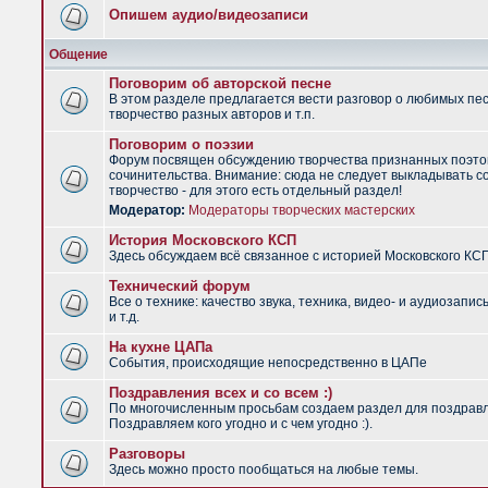
Опишем аудио/видеозаписи
Общение
Поговорим об авторской песне
В этом разделе предлагается вести разговор о любимых пес
творчество разных авторов и т.п.
Поговорим о поэзии
Форум посвящен обсуждению творчества признанных поэто
сочинительства. Внимание: сюда не следует выкладывать с
творчество - для этого есть отдельный раздел!
Модератор:
Модераторы творческих мастерских
История Московского КСП
Здесь обсуждаем всё связанное с историей Московского КС
Технический форум
Все о технике: качество звука, техника, видео- и аудиозапис
и т.д.
На кухне ЦАПа
События, происходящие непосредственно в ЦАПе
Поздравления всех и со всем :)
По многочисленным просьбам создаем раздел для поздрав
Поздравляем кого угодно и с чем угодно :).
Разговоры
Здесь можно просто пообщаться на любые темы.