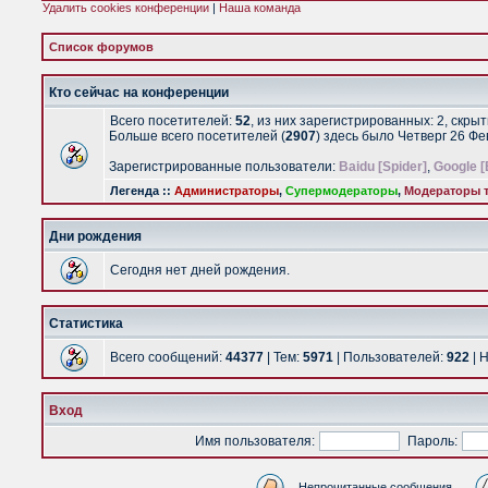
Удалить cookies конференции
|
Наша команда
Список форумов
Кто сейчас на конференции
Всего посетителей:
52
, из них зарегистрированных: 2, скры
Больше всего посетителей (
2907
) здесь было Четверг 26 Ф
Зарегистрированные пользователи:
Baidu [Spider]
,
Google [
Легенда ::
Администраторы
,
Супермодераторы
,
Модераторы т
Дни рождения
Сегодня нет дней рождения.
Статистика
Всего сообщений:
44377
| Тем:
5971
| Пользователей:
922
| 
Вход
Имя пользователя:
Пароль:
Непрочитанные сообщения