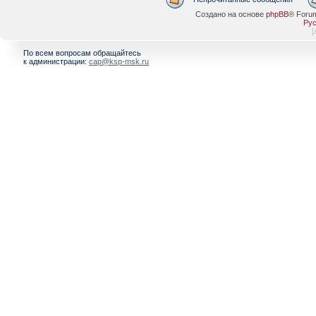
Создано на основе
phpBB
® Foru
Рус
[
По всем вопросам обращайтесь
к администрации:
cap@ksp-msk.ru