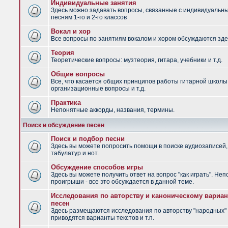
Индивидуальные занятия
Здесь можно задавать вопросы, связанные с индивидуальн
песням 1-го и 2-го классов
Вокал и хор
Все вопросы по занятиям вокалом и хором обсуждаются зде
Теория
Теоретические вопросы: музтеория, гитара, учебники и т.д.
Общие вопросы
Все, что касается общих принципов работы гитарной школы
организационные вопросы и т.д.
Практика
Непонятные аккорды, названия, термины.
Поиск и обсуждение песен
Поиск и подбор песни
Здесь вы можете попросить помощи в поиске аудиозаписей,
табулатур и нот.
Обсуждение способов игры
Здесь вы можете получить ответ на вопрос "как играть". Не
проигрыши - все это обсуждается в данной теме.
Исследования по авторству и каноническому вариан
песен
Здесь размещаются исследования по авторству "народных" 
приводятся варианты текстов и т.п.