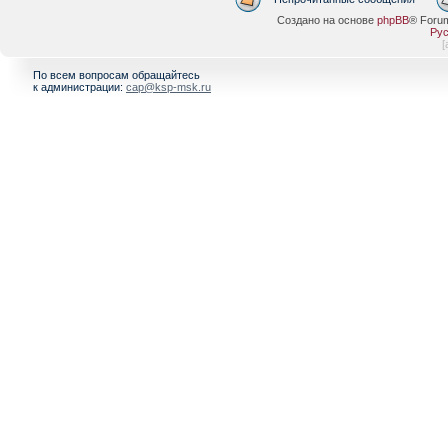
Создано на основе
phpBB
® Foru
Рус
[
По всем вопросам обращайтесь
к администрации:
cap@ksp-msk.ru