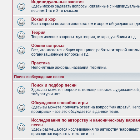
Индивидуальные занятия
Здесь можно задавать вопросы, связанные с индивидуальн
песням 1-го и 2-го классов
Вокал и хор
Все вопросы по занятиям вокалом и хором обсуждаются зде
Теория
Теоретические вопросы: музтеория, гитара, учебники и т.д.
Общие вопросы
Все, что касается общих принципов работы гитарной школы
организационные вопросы и т.д.
Практика
Непонятные аккорды, названия, термины.
Поиск и обсуждение песен
Поиск и подбор песни
Здесь вы можете попросить помощи в поиске аудиозаписей,
табулатур и нот.
Обсуждение способов игры
Здесь вы можете получить ответ на вопрос "как играть". Не
проигрыши - все это обсуждается в данной теме.
Исследования по авторству и каноническому вариан
песен
Здесь размещаются исследования по авторству "народных" 
приводятся варианты текстов и т.п.