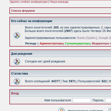
Удалить cookies конференции
|
Наша команда
Список форумов
Кто сейчас на конференции
Всего посетителей:
265
, из них зарегистрированных: 2, скр
Больше всего посетителей (
2907
) здесь было Четверг 26 Ф
Зарегистрированные пользователи:
Baidu [Spider]
,
Google [
Легенда ::
Администраторы
,
Супермодераторы
,
Модераторы т
Дни рождения
Сегодня нет дней рождения.
Статистика
Всего сообщений:
44377
| Тем:
5971
| Пользователей:
922
| 
Вход
Имя пользователя:
Пароль:
Непрочитанные сообщения