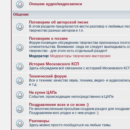
Опишем аудио/видеозаписи
Общение
Поговорим об авторской песне
В этом разделе предлагается вести разговор о любимых пес
творчество разных авторов и т.п.
Поговорим о поэзии
Форум посвящен обсуждению творчества признанных поэто
сочинительства. Внимание: сюда не следует выкладывать с
творчество - для этого есть отдельный раздел!
Модератор:
Модераторы творческих мастерских
История Московского КСП
Здесь обсуждаем всё связанное с историей Московского КС
Технический форум
Все о технике: качество звука, техника, видео- и аудиозапис
и т.д.
На кухне ЦАПа
События, происходящие непосредственно в ЦАПе
Поздравления всех и со всем :)
По многочисленным просьбам создаем раздел для поздрав
Поздравляем кого угодно и с чем угодно :).
Разговоры
Здесь можно просто пообщаться на любые темы.