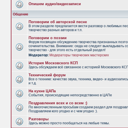
Опишем аудио/видеозаписи
Общение
Поговорим об авторской песне
В этом разделе предлагается вести разговор о любимых пес
творчество разных авторов и т.п.
Поговорим о поэзии
Форум посвящен обсуждению творчества признанных поэто
сочинительства. Внимание: сюда не следует выкладывать с
творчество - для этого есть отдельный раздел!
Модератор:
Модераторы творческих мастерских
История Московского КСП
Здесь обсуждаем всё связанное с историей Московского КС
Технический форум
Все о технике: качество звука, техника, видео- и аудиозапис
и т.д.
На кухне ЦАПа
События, происходящие непосредственно в ЦАПе
Поздравления всех и со всем :)
По многочисленным просьбам создаем раздел для поздрав
Поздравляем кого угодно и с чем угодно :).
Разговоры
Здесь можно просто пообщаться на любые темы.