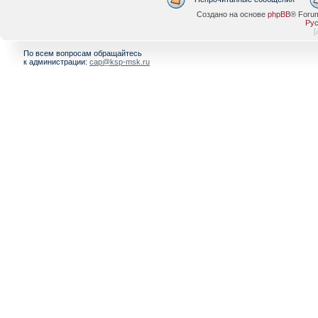
Создано на основе
phpBB
® Foru
Рус
[
По всем вопросам обращайтесь
к администрации:
cap@ksp-msk.ru