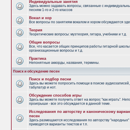
Индивидуальные занятия
Здесь можно задавать вопросы, связанные с индивидуальн
песням 1-го и 2-го классов
Вокал и хор
Все вопросы по занятиям вокалом и хором обсуждаются зде
Теория
Теоретические вопросы: музтеория, гитара, учебники и т.д.
Общие вопросы
Все, что касается общих принципов работы гитарной школы
организационные вопросы и т.д.
Практика
Непонятные аккорды, названия, термины.
Поиск и обсуждение песен
Поиск и подбор песни
Здесь вы можете попросить помощи в поиске аудиозаписей,
табулатур и нот.
Обсуждение способов игры
Здесь вы можете получить ответ на вопрос "как играть". Не
проигрыши - все это обсуждается в данной теме.
Исследования по авторству и каноническому вариан
песен
Здесь размещаются исследования по авторству "народных" 
приводятся варианты текстов и т.п.