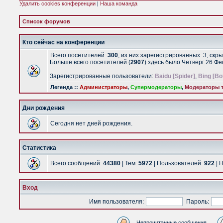
Удалить cookies конференции
|
Наша команда
Список форумов
Кто сейчас на конференции
Всего посетителей:
300
, из них зарегистрированных: 3, скр
Больше всего посетителей (
2907
) здесь было Четверг 26 Ф
Зарегистрированные пользователи:
Baidu [Spider]
,
Bing [Bo
Легенда ::
Администраторы
,
Супермодераторы
,
Модераторы т
Дни рождения
Сегодня нет дней рождения.
Статистика
Всего сообщений:
44380
| Тем:
5972
| Пользователей:
922
| 
Вход
Имя пользователя:
Пароль:
Непрочитанные сообщения