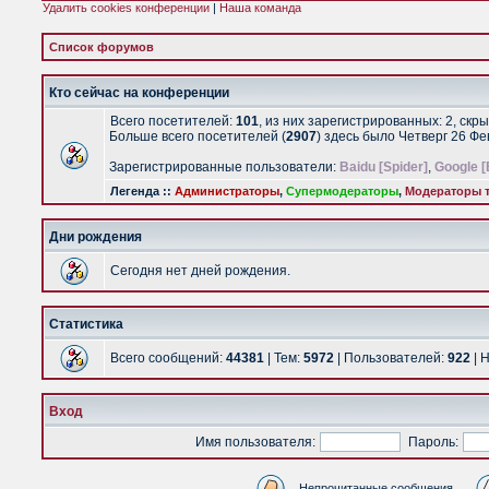
Удалить cookies конференции
|
Наша команда
Список форумов
Кто сейчас на конференции
Всего посетителей:
101
, из них зарегистрированных: 2, скр
Больше всего посетителей (
2907
) здесь было Четверг 26 Ф
Зарегистрированные пользователи:
Baidu [Spider]
,
Google [
Легенда ::
Администраторы
,
Супермодераторы
,
Модераторы т
Дни рождения
Сегодня нет дней рождения.
Статистика
Всего сообщений:
44381
| Тем:
5972
| Пользователей:
922
| 
Вход
Имя пользователя:
Пароль:
Непрочитанные сообщения