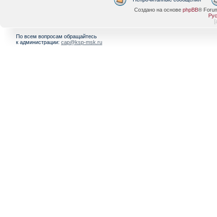
Создано на основе
phpBB
® Foru
Рус
[
По всем вопросам обращайтесь
к администрации:
cap@ksp-msk.ru