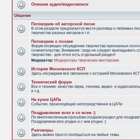
Опишем аудио/видеозаписи
Общение
Поговорим об авторской песне
В этом разделе предлагается вести разговор о любимых пес
творчество разных авторов и т.п.
Поговорим о поэзии
Форум посвящен обсуждению творчества признанных поэто
сочинительства. Внимание: сюда не следует выкладывать с
творчество - для этого есть отдельный раздел!
Модератор:
Модераторы творческих мастерских
История Московского КСП
Здесь обсуждаем всё связанное с историей Московского КС
Технический форум
Все о технике: качество звука, техника, видео- и аудиозапис
и т.д.
На кухне ЦАПа
События, происходящие непосредственно в ЦАПе
Поздравления всех и со всем :)
По многочисленным просьбам создаем раздел для поздрав
Поздравляем кого угодно и с чем угодно :).
Разговоры
Здесь можно просто пообщаться на любые темы.