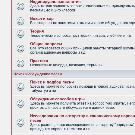
Индивидуальные занятия
Здесь можно задавать вопросы, связанные с индивидуальн
песням 1-го и 2-го классов
Вокал и хор
Все вопросы по занятиям вокалом и хором обсуждаются зде
Теория
Теоретические вопросы: музтеория, гитара, учебники и т.д.
Общие вопросы
Все, что касается общих принципов работы гитарной школы
организационные вопросы и т.д.
Практика
Непонятные аккорды, названия, термины.
Поиск и обсуждение песен
Поиск и подбор песни
Здесь вы можете попросить помощи в поиске аудиозаписей,
табулатур и нот.
Обсуждение способов игры
Здесь вы можете получить ответ на вопрос "как играть". Не
проигрыши - все это обсуждается в данной теме.
Исследования по авторству и каноническому вариан
песен
Здесь размещаются исследования по авторству "народных" 
приводятся варианты текстов и т.п.