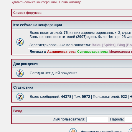
Удалить cookies конференции
|
Наша команда
Список форумов
Кто сейчас на конференции
Всего посетителей:
75
, из них зарегистрированных: 3, скры
Больше всего посетителей (
2907
) здесь было Четверг 26 Ф
Зарегистрированные пользователи:
Baidu [Spider]
,
Bing [Bo
Легенда ::
Администраторы
,
Супермодераторы
,
Модераторы т
Дни рождения
Сегодня нет дней рождения.
Статистика
Всего сообщений:
44378
| Тем:
5972
| Пользователей:
922
| 
Вход
Имя пользователя:
Пароль:
Непрочитанные сообщения