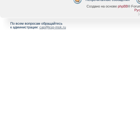
Создано на основе
phpBB
® Foru
Рус
[
По всем вопросам обращайтесь
к администрации:
cap@ksp-msk.ru