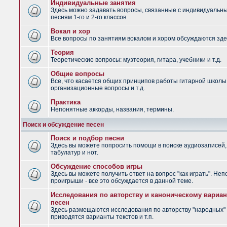
Индивидуальные занятия
Здесь можно задавать вопросы, связанные с индивидуальн
песням 1-го и 2-го классов
Вокал и хор
Все вопросы по занятиям вокалом и хором обсуждаются зде
Теория
Теоретические вопросы: музтеория, гитара, учебники и т.д.
Общие вопросы
Все, что касается общих принципов работы гитарной школы
организационные вопросы и т.д.
Практика
Непонятные аккорды, названия, термины.
Поиск и обсуждение песен
Поиск и подбор песни
Здесь вы можете попросить помощи в поиске аудиозаписей,
табулатур и нот.
Обсуждение способов игры
Здесь вы можете получить ответ на вопрос "как играть". Не
проигрыши - все это обсуждается в данной теме.
Исследования по авторству и каноническому вариан
песен
Здесь размещаются исследования по авторству "народных" 
приводятся варианты текстов и т.п.