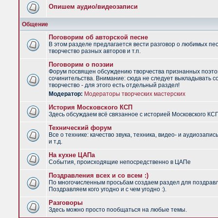
Опишем аудио/видеозаписи
Общение
Поговорим об авторской песне
В этом разделе предлагается вести разговор о любимых пес
творчество разных авторов и т.п.
Поговорим о поэзии
Форум посвящен обсуждению творчества признанных поэто
сочинительства. Внимание: сюда не следует выкладывать с
творчество - для этого есть отдельный раздел!
Модератор:
Модераторы творческих мастерских
История Московского КСП
Здесь обсуждаем всё связанное с историей Московского КС
Технический форум
Все о технике: качество звука, техника, видео- и аудиозапис
и т.д.
На кухне ЦАПа
События, происходящие непосредственно в ЦАПе
Поздравления всех и со всем :)
По многочисленным просьбам создаем раздел для поздрав
Поздравляем кого угодно и с чем угодно :).
Разговоры
Здесь можно просто пообщаться на любые темы.