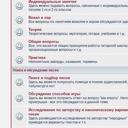
Индивидуальные занятия
Здесь можно задавать вопросы, связанные с индивидуальн
песням 1-го и 2-го классов
Вокал и хор
Все вопросы по занятиям вокалом и хором обсуждаются зде
Теория
Теоретические вопросы: музтеория, гитара, учебники и т.д.
Общие вопросы
Все, что касается общих принципов работы гитарной школы
организационные вопросы и т.д.
Практика
Непонятные аккорды, названия, термины.
Поиск и обсуждение песен
Поиск и подбор песни
Здесь вы можете попросить помощи в поиске аудиозаписей,
табулатур и нот.
Обсуждение способов игры
Здесь вы можете получить ответ на вопрос "как играть". Не
проигрыши - все это обсуждается в данной теме.
Исследования по авторству и каноническому вариан
песен
Здесь размещаются исследования по авторству "народных" 
приводятся варианты текстов и т.п.