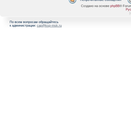
Создано на основе
phpBB
® Foru
Рус
[
По всем вопросам обращайтесь
к администрации:
cap@ksp-msk.ru