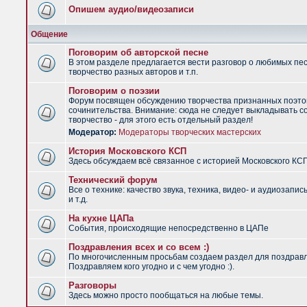
Опишем аудио/видеозаписи
Общение
Поговорим об авторской песне
В этом разделе предлагается вести разговор о любимых пес
творчество разных авторов и т.п.
Поговорим о поэзии
Форум посвящен обсуждению творчества признанных поэто
сочинительства. Внимание: сюда не следует выкладывать с
творчество - для этого есть отдельный раздел!
Модератор:
Модераторы творческих мастерских
История Московского КСП
Здесь обсуждаем всё связанное с историей Московского КС
Технический форум
Все о технике: качество звука, техника, видео- и аудиозапис
и т.д.
На кухне ЦАПа
События, происходящие непосредственно в ЦАПе
Поздравления всех и со всем :)
По многочисленным просьбам создаем раздел для поздрав
Поздравляем кого угодно и с чем угодно :).
Разговоры
Здесь можно просто пообщаться на любые темы.