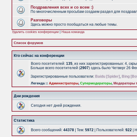
Поздравления всех и со всем :)
По многочисленным просьбам создаем раздел для поздравлен
Разговоры
Здесь можно просто пообщаться на любые темы.
Удалить cookies конференции
|
Наша команда
Список форумов
Кто сейчас на конференции
Всего посетителей:
135
, из них зарегистрированных: 4, скр
Больше всего посетителей (
2907
) здесь было Четверг 26 Ф
Зарегистрированные пользователи:
Baidu [Spider]
,
Bing [Bo
Легенда ::
Администраторы
,
Супермодераторы
,
Модераторы т
Дни рождения
Сегодня нет дней рождения.
Статистика
Всего сообщений:
44378
| Тем:
5972
| Пользователей:
922
| 