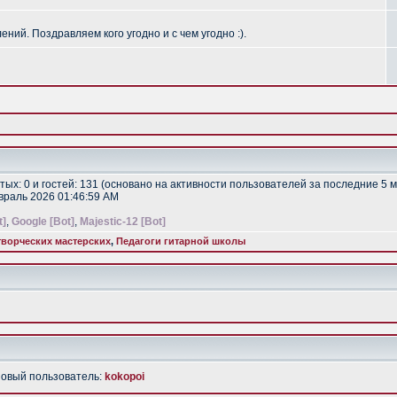
ий. Поздравляем кого угодно и с чем угодно :).
ытых: 0 и гостей: 131 (основано на активности пользователей за последние 5 
евраль 2026 01:46:59 AM
t]
,
Google [Bot]
,
Majestic-12 [Bot]
ворческих мастерских
,
Педагоги гитарной школы
Новый пользователь:
kokopoi