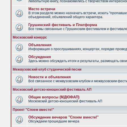
любопытную книгу, познакомились с творчеством интересно
Место встречи
В этом разделе можно назначать встречи, искать "пропавших
объединений, объявлений общего характера.
Грушинский фестиваль и Платформа
Все темы связанные с Грушинским фестивалем и фестив
Московский конкурс
Объявления
Информация о прослушиваниях, концертах, порядке провед
Обсуждения
Здесь можно обсуждать итоги и результаты, размещать сво
Межвузовский клуб студенческой песни
Новости и объявления
Всё связанное с межвузовским клубом и межвузовским фес
Московский детско-юношеский фестиваль АП
Общие вопросы (МДЮФАП)
Московский детско-юношеский фестиваль АП
Проект "Споем вместе!"
Обсуждение вечеров "Споем вместе!"
Обсуждаем прошедшие вечера