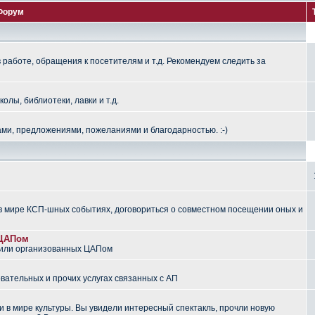
Форум
работе, обращения к посетителям и т.д. Рекомендуем следить за
лы, библиотеки, лавки и т.д.
ми, предложениями, пожеланиями и благодарностью. :-)
 мире КСП-шных событиях, договориться о совместном посещении оных и
 ЦАПом
 или организованных ЦАПом
вательных и прочих услугах связанных с АП
 в мире культуры. Вы увидели интересный спектакль, прочли новую