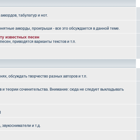
аккордов, табулатур и нот.
понятные аккорды, проигрыши - все это обсуждается в данной теме.
ту известных песен
есен, приводятся варианты текстов и т.п.
ях, обсуждать творчество разных авторов и т.п.
 и теории сочинительства. Внимание: сюда не следует выкладывать
П
, звукосниматели и т.д.