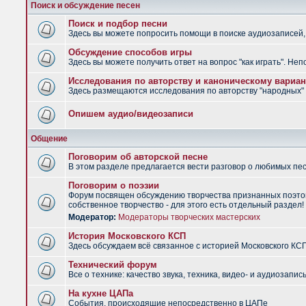
Поиск и обсуждение песен
Поиск и подбор песни
Здесь вы можете попросить помощи в поиске аудиозаписей, 
Обсуждение способов игры
Здесь вы можете получить ответ на вопрос "как играть". Не
Исследования по авторству и каноническому вариан
Здесь размещаются исследования по авторству "народных" п
Опишем аудио/видеозаписи
Общение
Поговорим об авторской песне
В этом разделе предлагается вести разговор о любимых песн
Поговорим о поэзии
Форум посвящен обсуждению творчества признанных поэтов
собственное творчество - для этого есть отдельный раздел!
Модератор:
Модераторы творческих мастерских
История Московского КСП
Здесь обсуждаем всё связанное с историей Московского КС
Технический форум
Все о технике: качество звука, техника, видео- и аудиозапись
На кухне ЦАПа
События, происходящие непосредственно в ЦАПе