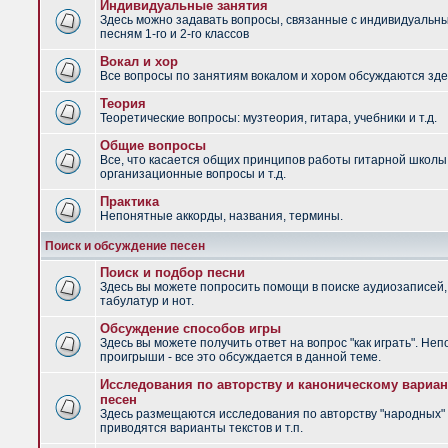
Индивидуальные занятия
Здесь можно задавать вопросы, связанные с индивидуальн
песням 1-го и 2-го классов
Вокал и хор
Все вопросы по занятиям вокалом и хором обсуждаются зде
Теория
Теоретические вопросы: музтеория, гитара, учебники и т.д.
Общие вопросы
Все, что касается общих принципов работы гитарной школы
организационные вопросы и т.д.
Практика
Непонятные аккорды, названия, термины.
Поиск и обсуждение песен
Поиск и подбор песни
Здесь вы можете попросить помощи в поиске аудиозаписей,
табулатур и нот.
Обсуждение способов игры
Здесь вы можете получить ответ на вопрос "как играть". Не
проигрыши - все это обсуждается в данной теме.
Исследования по авторству и каноническому вариан
песен
Здесь размещаются исследования по авторству "народных" 
приводятся варианты текстов и т.п.