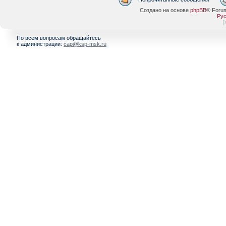
Создано на основе
phpBB
® Foru
Рус
[
По всем вопросам обращайтесь
к администрации:
cap@ksp-msk.ru