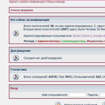
Удалить cookies конференции
|
Наша команда
Список форумов
Кто сейчас на конференции
Всего посетителей:
66
, из них зарегистрированных: 2, скры
Больше всего посетителей (
2907
) здесь было Четверг 26 Ф
Зарегистрированные пользователи:
Baidu [Spider]
,
Google [
Легенда ::
Администраторы
,
Супермодераторы
,
Модераторы т
Дни рождения
Сегодня нет дней рождения.
Статистика
Всего сообщений:
44378
| Тем:
5972
| Пользователей:
922
| 
Вход
Имя пользователя:
Пароль:
Непрочитанные сообщения