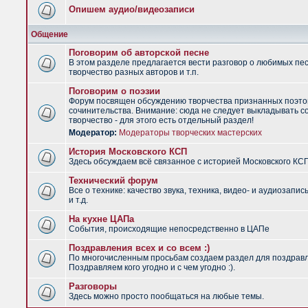
Опишем аудио/видеозаписи
Общение
Поговорим об авторской песне
В этом разделе предлагается вести разговор о любимых пес
творчество разных авторов и т.п.
Поговорим о поэзии
Форум посвящен обсуждению творчества признанных поэто
сочинительства. Внимание: сюда не следует выкладывать с
творчество - для этого есть отдельный раздел!
Модератор:
Модераторы творческих мастерских
История Московского КСП
Здесь обсуждаем всё связанное с историей Московского КС
Технический форум
Все о технике: качество звука, техника, видео- и аудиозапис
и т.д.
На кухне ЦАПа
События, происходящие непосредственно в ЦАПе
Поздравления всех и со всем :)
По многочисленным просьбам создаем раздел для поздрав
Поздравляем кого угодно и с чем угодно :).
Разговоры
Здесь можно просто пообщаться на любые темы.