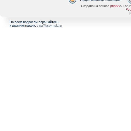
Создано на основе
phpBB
® Foru
Рус
[
По всем вопросам обращайтесь
к администрации:
cap@ksp-msk.ru