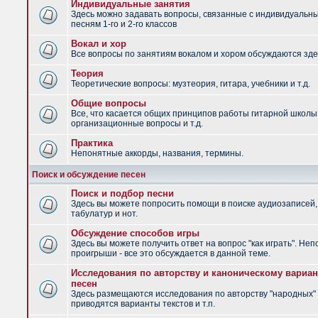
Индивидуальные занятия
Здесь можно задавать вопросы, связанные с индивидуальн
песням 1-го и 2-го классов
Вокал и хор
Все вопросы по занятиям вокалом и хором обсуждаются зде
Теория
Теоретические вопросы: музтеория, гитара, учебники и т.д.
Общие вопросы
Все, что касается общих принципов работы гитарной школы
организационные вопросы и т.д.
Практика
Непонятные аккорды, названия, термины.
Поиск и обсуждение песен
Поиск и подбор песни
Здесь вы можете попросить помощи в поиске аудиозаписей,
табулатур и нот.
Обсуждение способов игры
Здесь вы можете получить ответ на вопрос "как играть". Не
проигрыши - все это обсуждается в данной теме.
Исследования по авторству и каноническому вариан
песен
Здесь размещаются исследования по авторству "народных" 
приводятся варианты текстов и т.п.