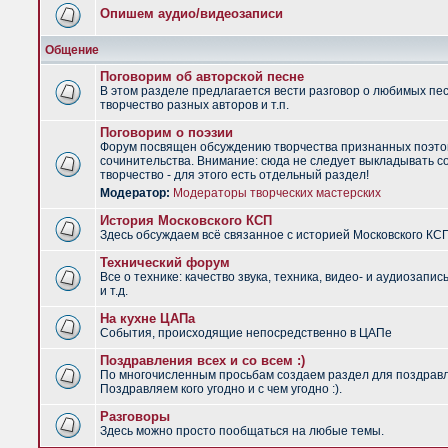
Опишем аудио/видеозаписи
Общение
Поговорим об авторской песне
В этом разделе предлагается вести разговор о любимых пес
творчество разных авторов и т.п.
Поговорим о поэзии
Форум посвящен обсуждению творчества признанных поэто
сочинительства. Внимание: сюда не следует выкладывать с
творчество - для этого есть отдельный раздел!
Модератор:
Модераторы творческих мастерских
История Московского КСП
Здесь обсуждаем всё связанное с историей Московского КС
Технический форум
Все о технике: качество звука, техника, видео- и аудиозапис
и т.д.
На кухне ЦАПа
События, происходящие непосредственно в ЦАПе
Поздравления всех и со всем :)
По многочисленным просьбам создаем раздел для поздрав
Поздравляем кого угодно и с чем угодно :).
Разговоры
Здесь можно просто пообщаться на любые темы.