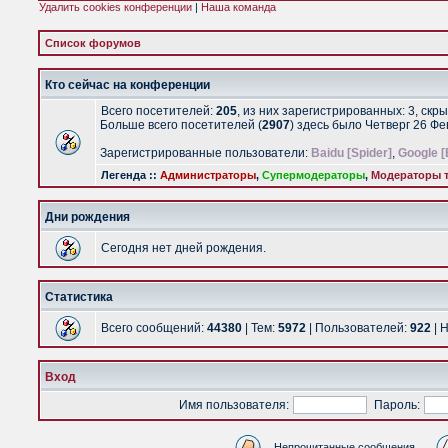
Удалить cookies конференции
|
Наша команда
Список форумов
Кто сейчас на конференции
Всего посетителей:
205
, из них зарегистрированных: 3, скр
Больше всего посетителей (
2907
) здесь было Четверг 26 Ф
Зарегистрированные пользователи:
Baidu [Spider]
,
Google [
Легенда ::
Администраторы
,
Супермодераторы
,
Модераторы т
Дни рождения
Сегодня нет дней рождения.
Статистика
Всего сообщений:
44380
| Тем:
5972
| Пользователей:
922
| 
Вход
Имя пользователя:
Пароль:
Непрочитанные сообщения