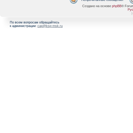
Создано на основе
phpBB
® Foru
Рус
[
По всем вопросам обращайтесь
к администрации:
cap@ksp-msk.ru