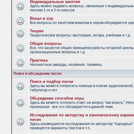
Индивидуальные занятия
Здесь можно задавать вопросы, связанные с индивидуальн
песням 1-го и 2-го классов
Вокал и хор
Все вопросы по занятиям вокалом и хором обсуждаются зде
Теория
Теоретические вопросы: музтеория, гитара, учебники и т.д.
Общие вопросы
Все, что касается общих принципов работы гитарной школы
организационные вопросы и т.д.
Практика
Непонятные аккорды, названия, термины.
Поиск и обсуждение песен
Поиск и подбор песни
Здесь вы можете попросить помощи в поиске аудиозаписей,
табулатур и нот.
Обсуждение способов игры
Здесь вы можете получить ответ на вопрос "как играть". Не
проигрыши - все это обсуждается в данной теме.
Исследования по авторству и каноническому вариан
песен
Здесь размещаются исследования по авторству "народных" 
приводятся варианты текстов и т.п.