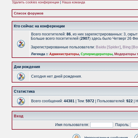
Удалить cookies конференции
|
Наша команда
Список форумов
Кто сейчас на конференции
Всего посетителей:
86
, из них зарегистрированных: 3, скры
Больше всего посетителей (
2907
) здесь было Четверг 26 Ф
Зарегистрированные пользователи:
Baidu [Spider]
,
Bing [Bo
Легенда ::
Администраторы
,
Супермодераторы
,
Модераторы т
Дни рождения
Сегодня нет дней рождения.
Статистика
Всего сообщений:
44381
| Тем:
5972
| Пользователей:
922
| 
Вход
Имя пользователя:
Пароль:
Непрочитанные сообщения