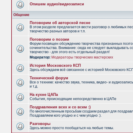
Опишем аудио/видеозаписи
Общение
Поговорим об авторской песне
В этом разделе предлагается вести разговор о любимых пес
творчество разных авторов и т.п.
Поговорим о поэзии
Форум посвящен обсуждению творчества признанных поэто
сочинительства. Внимание: сюда не следует выкладывать с
творчество - для этого есть отдельный раздел!
Модератор:
Модераторы творческих мастерских
История Московского КСП
Здесь обсуждаем всё связанное с историей Московского КС
Технический форум
Все о технике: качество звука, техника, видео- и аудиозапис
и т.д.
На кухне ЦАПа
События, происходящие непосредственно в ЦАПе
Поздравления всех и со всем :)
По многочисленным просьбам создаем раздел для поздрав
Поздравляем кого угодно и с чем угодно :).
Разговоры
Здесь можно просто пообщаться на любые темы.