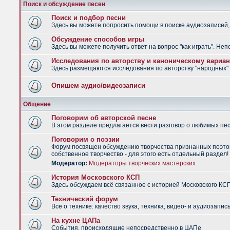
Поиск и обсуждение песен
Поиск и подбор песни
Здесь вы можете попросить помощи в поиске аудиозаписей, 
Обсуждение способов игры
Здесь вы можете получить ответ на вопрос "как играть". Не
Исследования по авторству и каноническому вариан
Здесь размещаются исследования по авторству "народных" п
Опишем аудио/видеозаписи
Общение
Поговорим об авторской песне
В этом разделе предлагается вести разговор о любимых песн
Поговорим о поэзии
Форум посвящен обсуждению творчества признанных поэтов
собственное творчество - для этого есть отдельный раздел!
Модератор:
Модераторы творческих мастерских
История Московского КСП
Здесь обсуждаем всё связанное с историей Московского КС
Технический форум
Все о технике: качество звука, техника, видео- и аудиозапись
На кухне ЦАПа
События, происходящие непосредственно в ЦАПе