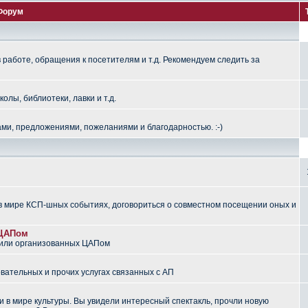
Форум
работе, обращения к посетителям и т.д. Рекомендуем следить за
лы, библиотеки, лавки и т.д.
ми, предложениями, пожеланиями и благодарностью. :-)
 мире КСП-шных событиях, договориться о совместном посещении оных и
 ЦАПом
 или организованных ЦАПом
вательных и прочих услугах связанных с АП
 в мире культуры. Вы увидели интересный спектакль, прочли новую