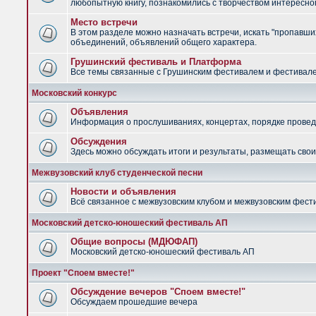
любопытную книгу, познакомились с творчеством интересно
Место встречи
В этом разделе можно назначать встречи, искать "пропавших
объединений, объявлений общего характера.
Грушинский фестиваль и Платформа
Все темы связанные с Грушинским фестивалем и фестив
Московский конкурс
Объявления
Информация о прослушиваниях, концертах, порядке провед
Обсуждения
Здесь можно обсуждать итоги и результаты, размещать сво
Межвузовский клуб студенческой песни
Новости и объявления
Всё связанное с межвузовским клубом и межвузовским фес
Московский детско-юношеский фестиваль АП
Общие вопросы (МДЮФАП)
Московский детско-юношеский фестиваль АП
Проект "Споем вместе!"
Обсуждение вечеров "Споем вместе!"
Обсуждаем прошедшие вечера