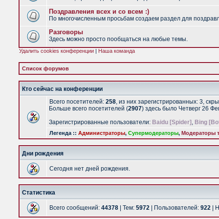
Поздравления всех и со всем :)
По многочисленным просьбам создаем раздел для поздравлен
Разговоры
Здесь можно просто пообщаться на любые темы.
Удалить cookies конференции
|
Наша команда
Список форумов
Кто сейчас на конференции
Всего посетителей:
258
, из них зарегистрированных: 3, скр
Больше всего посетителей (
2907
) здесь было Четверг 26 Ф
Зарегистрированные пользователи:
Baidu [Spider]
,
Bing [Bo
Легенда ::
Администраторы
,
Супермодераторы
,
Модераторы т
Дни рождения
Сегодня нет дней рождения.
Статистика
Всего сообщений:
44378
| Тем:
5972
| Пользователей:
922
| 