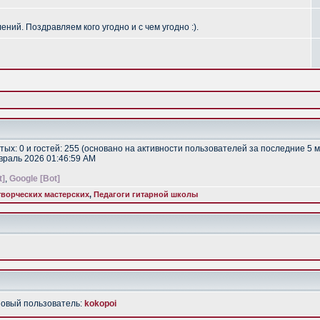
ий. Поздравляем кого угодно и с чем угодно :).
ытых: 0 и гостей: 255 (основано на активности пользователей за последние 5 
евраль 2026 01:46:59 AM
t]
,
Google [Bot]
ворческих мастерских
,
Педагоги гитарной школы
Новый пользователь:
kokopoi