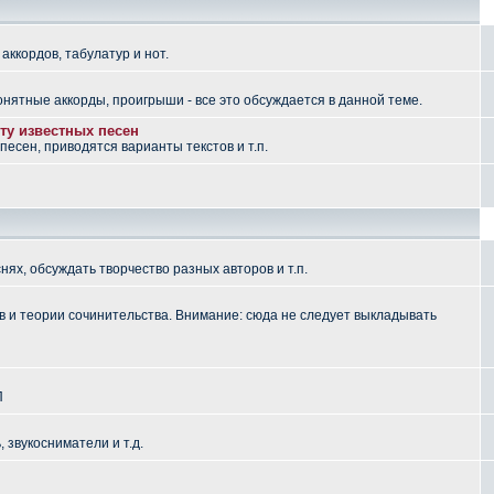
аккордов, табулатур и нот.
понятные аккорды, проигрыши - все это обсуждается в данной теме.
ту известных песен
есен, приводятся варианты текстов и т.п.
ях, обсуждать творчество разных авторов и т.п.
 и теории сочинительства. Внимание: сюда не следует выкладывать
П
, звукосниматели и т.д.