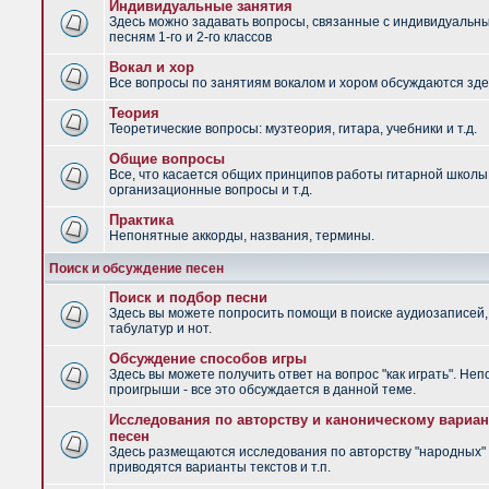
Индивидуальные занятия
Здесь можно задавать вопросы, связанные с индивидуальн
песням 1-го и 2-го классов
Вокал и хор
Все вопросы по занятиям вокалом и хором обсуждаются зде
Теория
Теоретические вопросы: музтеория, гитара, учебники и т.д.
Общие вопросы
Все, что касается общих принципов работы гитарной школы
организационные вопросы и т.д.
Практика
Непонятные аккорды, названия, термины.
Поиск и обсуждение песен
Поиск и подбор песни
Здесь вы можете попросить помощи в поиске аудиозаписей,
табулатур и нот.
Обсуждение способов игры
Здесь вы можете получить ответ на вопрос "как играть". Не
проигрыши - все это обсуждается в данной теме.
Исследования по авторству и каноническому вариан
песен
Здесь размещаются исследования по авторству "народных" 
приводятся варианты текстов и т.п.