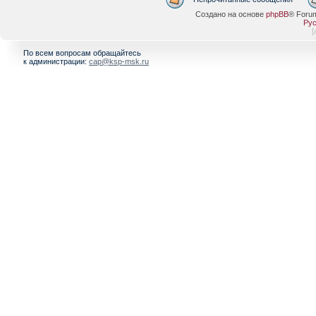
Создано на основе
phpBB
® Foru
Рус
[
По всем вопросам обращайтесь
к администрации:
cap@ksp-msk.ru