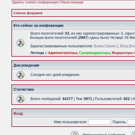
Удалить cookies конференции
|
Наша команда
Список форумов
Кто сейчас на конференции
Всего посетителей:
53
, из них зарегистрированных: 3, скры
Больше всего посетителей (
2907
) здесь было Четверг 26 Ф
Зарегистрированные пользователи:
Baidu [Spider]
,
Bing [Bo
Легенда ::
Администраторы
,
Супермодераторы
,
Модераторы т
Дни рождения
Сегодня нет дней рождения.
Статистика
Всего сообщений:
44377
| Тем:
5971
| Пользователей:
922
| 
Вход
Имя пользователя:
Пароль:
Непрочитанные сообщения