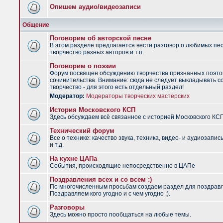
Опишем аудио/видеозаписи
Общение
Поговорим об авторской песне
В этом разделе предлагается вести разговор о любимых пес
творчество разных авторов и т.п.
Поговорим о поэзии
Форум посвящен обсуждению творчества признанных поэто
сочинительства. Внимание: сюда не следует выкладывать с
творчество - для этого есть отдельный раздел!
Модератор:
Модераторы творческих мастерских
История Московского КСП
Здесь обсуждаем всё связанное с историей Московского КС
Технический форум
Все о технике: качество звука, техника, видео- и аудиозапис
и т.д.
На кухне ЦАПа
События, происходящие непосредственно в ЦАПе
Поздравления всех и со всем :)
По многочисленным просьбам создаем раздел для поздрав
Поздравляем кого угодно и с чем угодно :).
Разговоры
Здесь можно просто пообщаться на любые темы.