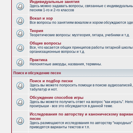
Индивидуальные занятия
Здесь можно задавать вопросы, связанные с индивидуальн
песням 1-го и 2-го классов
Вокал и хор
Все вопросы по занятиям вокалом и хором обсуждаются зде
Теория
Теоретические вопросы: музтеория, гитара, учебники и т.д.
Общие вопросы
Все, что касается общих принципов работы гитарной школы
организационные вопросы и т.д.
Практика
Непонятные аккорды, названия, термины.
Поиск и обсуждение песен
Поиск и подбор песни
Здесь вы можете попросить помощи в поиске аудиозаписей,
табулатур и нот.
Обсуждение способов игры
Здесь вы можете получить ответ на вопрос "как играть". Не
проигрыши - все это обсуждается в данной теме.
Исследования по авторству и каноническому вариан
песен
Здесь размещаются исследования по авторству "народных" 
приводятся варианты текстов и т.п.