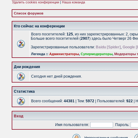
Удалить cookies конференции
|
Наша команда
Список форумов
Кто сейчас на конференции
Всего посетителей:
125
, из них зарегистрированных: 2, скр
Больше всего посетителей (
2907
) здесь было Четверг 26 Ф
Зарегистрированные пользователи:
Baidu [Spider]
,
Google [
Легенда ::
Администраторы
,
Супермодераторы
,
Модераторы т
Дни рождения
Сегодня нет дней рождения.
Статистика
Всего сообщений:
44381
| Тем:
5972
| Пользователей:
922
| 
Вход
Имя пользователя:
Пароль:
Непрочитанные сообщения