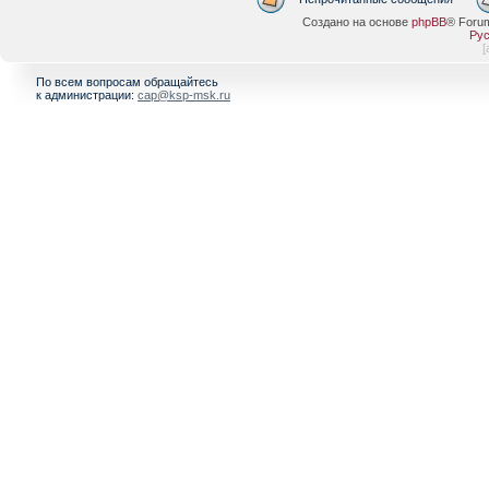
Создано на основе
phpBB
® Foru
Рус
[
По всем вопросам обращайтесь
к администрации:
cap@ksp-msk.ru