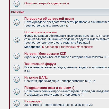
Опишем аудио/видеозаписи
Общение
Поговорим об авторской песне
В этом разделе предлагается вести разговор о любимых пес
творчество разных авторов и т.п.
Поговорим о поэзии
Форум посвящен обсуждению творчества признанных поэто
сочинительства. Внимание: сюда не следует выкладывать с
творчество - для этого есть отдельный раздел!
Модератор:
Модераторы творческих мастерских
История Московского КСП
Здесь обсуждаем всё связанное с историей Московского КС
Технический форум
Все о технике: качество звука, техника, видео- и аудиозапис
и т.д.
На кухне ЦАПа
События, происходящие непосредственно в ЦАПе
Поздравления всех и со всем :)
По многочисленным просьбам создаем раздел для поздрав
Поздравляем кого угодно и с чем угодно :).
Разговоры
Здесь можно просто пообщаться на любые темы.