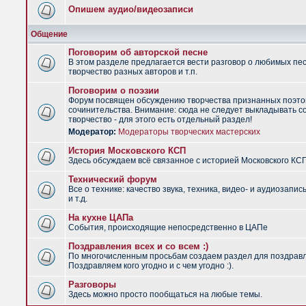
Опишем аудио/видеозаписи
Общение
Поговорим об авторской песне
В этом разделе предлагается вести разговор о любимых пес
творчество разных авторов и т.п.
Поговорим о поэзии
Форум посвящен обсуждению творчества признанных поэто
сочинительства. Внимание: сюда не следует выкладывать с
творчество - для этого есть отдельный раздел!
Модератор:
Модераторы творческих мастерских
История Московского КСП
Здесь обсуждаем всё связанное с историей Московского КС
Технический форум
Все о технике: качество звука, техника, видео- и аудиозапис
и т.д.
На кухне ЦАПа
События, происходящие непосредственно в ЦАПе
Поздравления всех и со всем :)
По многочисленным просьбам создаем раздел для поздрав
Поздравляем кого угодно и с чем угодно :).
Разговоры
Здесь можно просто пообщаться на любые темы.