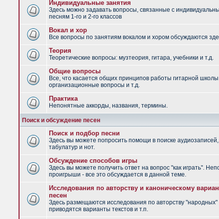
Индивидуальные занятия
Здесь можно задавать вопросы, связанные с индивидуальн
песням 1-го и 2-го классов
Вокал и хор
Все вопросы по занятиям вокалом и хором обсуждаются зде
Теория
Теоретические вопросы: музтеория, гитара, учебники и т.д.
Общие вопросы
Все, что касается общих принципов работы гитарной школы
организационные вопросы и т.д.
Практика
Непонятные аккорды, названия, термины.
Поиск и обсуждение песен
Поиск и подбор песни
Здесь вы можете попросить помощи в поиске аудиозаписей,
табулатур и нот.
Обсуждение способов игры
Здесь вы можете получить ответ на вопрос "как играть". Не
проигрыши - все это обсуждается в данной теме.
Исследования по авторству и каноническому вариан
песен
Здесь размещаются исследования по авторству "народных" 
приводятся варианты текстов и т.п.