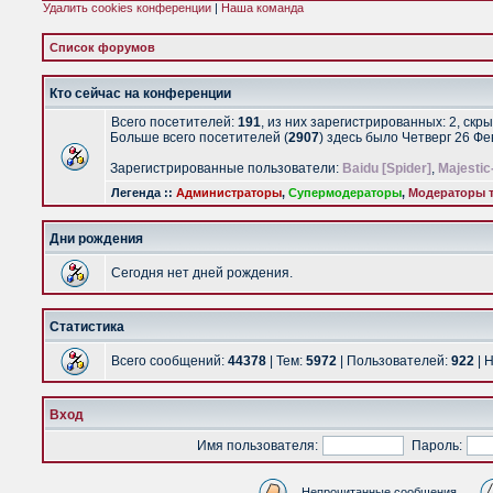
Удалить cookies конференции
|
Наша команда
Список форумов
Кто сейчас на конференции
Всего посетителей:
191
, из них зарегистрированных: 2, скр
Больше всего посетителей (
2907
) здесь было Четверг 26 Ф
Зарегистрированные пользователи:
Baidu [Spider]
,
Majestic
Легенда ::
Администраторы
,
Супермодераторы
,
Модераторы т
Дни рождения
Сегодня нет дней рождения.
Статистика
Всего сообщений:
44378
| Тем:
5972
| Пользователей:
922
| 
Вход
Имя пользователя:
Пароль:
Непрочитанные сообщения