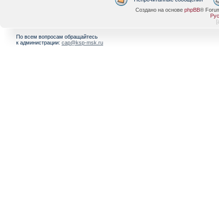
Создано на основе
phpBB
® Foru
Рус
[
По всем вопросам обращайтесь
к администрации:
cap@ksp-msk.ru