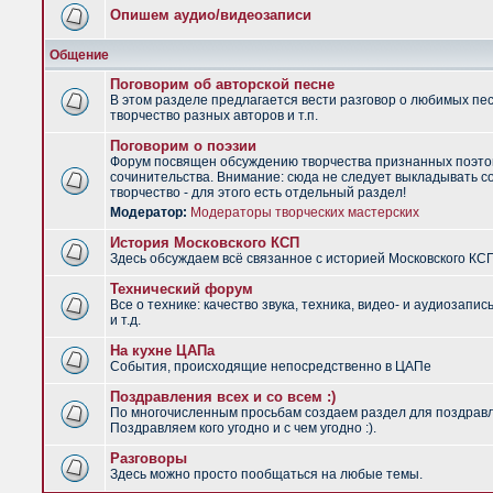
Опишем аудио/видеозаписи
Общение
Поговорим об авторской песне
В этом разделе предлагается вести разговор о любимых пес
творчество разных авторов и т.п.
Поговорим о поэзии
Форум посвящен обсуждению творчества признанных поэто
сочинительства. Внимание: сюда не следует выкладывать с
творчество - для этого есть отдельный раздел!
Модератор:
Модераторы творческих мастерских
История Московского КСП
Здесь обсуждаем всё связанное с историей Московского КС
Технический форум
Все о технике: качество звука, техника, видео- и аудиозапис
и т.д.
На кухне ЦАПа
События, происходящие непосредственно в ЦАПе
Поздравления всех и со всем :)
По многочисленным просьбам создаем раздел для поздрав
Поздравляем кого угодно и с чем угодно :).
Разговоры
Здесь можно просто пообщаться на любые темы.