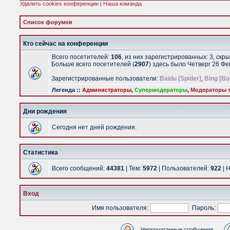
Удалить cookies конференции
|
Наша команда
Список форумов
Кто сейчас на конференции
Всего посетителей:
106
, из них зарегистрированных: 3, скр
Больше всего посетителей (
2907
) здесь было Четверг 26 Ф
Зарегистрированные пользователи:
Baidu [Spider]
,
Bing [Bo
Легенда ::
Администраторы
,
Супермодераторы
,
Модераторы т
Дни рождения
Сегодня нет дней рождения.
Статистика
Всего сообщений:
44381
| Тем:
5972
| Пользователей:
922
| 
Вход
Имя пользователя:
Пароль:
Непрочитанные сообщения