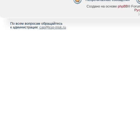
Создано на основе
phpBB
® Foru
Рус
[
По всем вопросам обращайтесь
к администрации:
cap@ksp-msk.ru