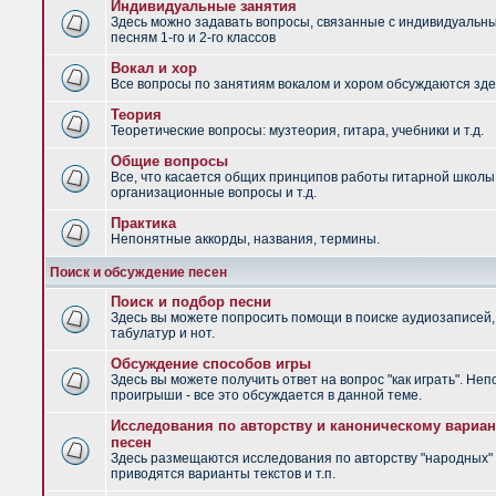
Индивидуальные занятия
Здесь можно задавать вопросы, связанные с индивидуальн
песням 1-го и 2-го классов
Вокал и хор
Все вопросы по занятиям вокалом и хором обсуждаются зде
Теория
Теоретические вопросы: музтеория, гитара, учебники и т.д.
Общие вопросы
Все, что касается общих принципов работы гитарной школы
организационные вопросы и т.д.
Практика
Непонятные аккорды, названия, термины.
Поиск и обсуждение песен
Поиск и подбор песни
Здесь вы можете попросить помощи в поиске аудиозаписей,
табулатур и нот.
Обсуждение способов игры
Здесь вы можете получить ответ на вопрос "как играть". Не
проигрыши - все это обсуждается в данной теме.
Исследования по авторству и каноническому вариан
песен
Здесь размещаются исследования по авторству "народных" 
приводятся варианты текстов и т.п.