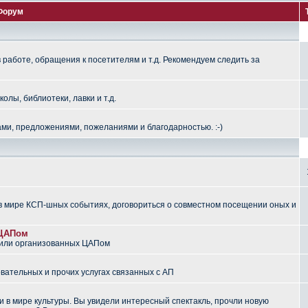
Форум
работе, обращения к посетителям и т.д. Рекомендуем следить за
лы, библиотеки, лавки и т.д.
ми, предложениями, пожеланиями и благодарностью. :-)
 мире КСП-шных событиях, договориться о совместном посещении оных и
 ЦАПом
 или организованных ЦАПом
вательных и прочих услугах связанных с АП
 в мире культуры. Вы увидели интересный спектакль, прочли новую