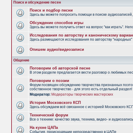
Поиск и обсуждение песен
Поиск и подбор песни
Здесь вы можете попросить помощи в поиске аудиозаписей, 
Обсуждение способов игры
Здесь вы можете получить ответ на вопрос "как играть". Не
Исследования по авторству и каноническому вариан
Здесь размещаются исследования по авторству "народных" п
Опишем аудио/видеозаписи
Общение
Поговорим об авторской песне
В этом разделе предлагается вести разговор о любимых песн
Поговорим о поэзии
Форум посвящен обсуждению творчества признанных поэтов
собственное творчество - для этого есть отдельный раздел!
Модератор:
Модераторы творческих мастерских
История Московского КСП
Здесь обсуждаем всё связанное с историей Московского КС
Технический форум
Все о технике: качество звука, техника, видео- и аудиозапись
На кухне ЦАПа
События, происходящие непосредственно в ЦАПе