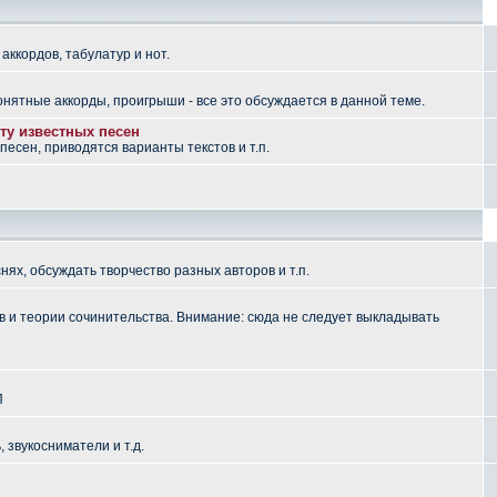
аккордов, табулатур и нот.
понятные аккорды, проигрыши - все это обсуждается в данной теме.
ту известных песен
есен, приводятся варианты текстов и т.п.
ях, обсуждать творчество разных авторов и т.п.
 и теории сочинительства. Внимание: сюда не следует выкладывать
П
, звукосниматели и т.д.