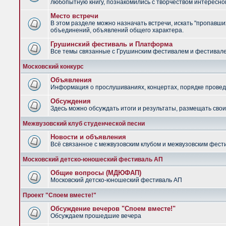
любопытную книгу, познакомились с творчеством интересно
Место встречи
В этом разделе можно назначать встречи, искать "пропавших
объединений, объявлений общего характера.
Грушинский фестиваль и Платформа
Все темы связанные с Грушинским фестивалем и фестив
Московский конкурс
Объявления
Информация о прослушиваниях, концертах, порядке провед
Обсуждения
Здесь можно обсуждать итоги и результаты, размещать сво
Межвузовский клуб студенческой песни
Новости и объявления
Всё связанное с межвузовским клубом и межвузовским фес
Московский детско-юношеский фестиваль АП
Общие вопросы (МДЮФАП)
Московский детско-юношеский фестиваль АП
Проект "Споем вместе!"
Обсуждение вечеров "Споем вместе!"
Обсуждаем прошедшие вечера