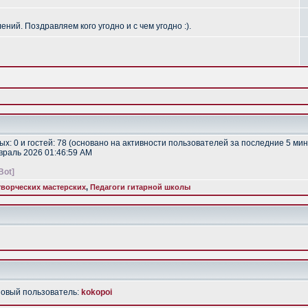
ий. Поздравляем кого угодно и с чем угодно :).
тых: 0 и гостей: 78 (основано на активности пользователей за последние 5 мин
евраль 2026 01:46:59 AM
Bot]
ворческих мастерских
,
Педагоги гитарной школы
Новый пользователь:
kokopoi