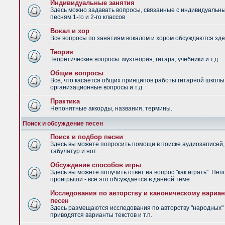
Индивидуальные занятия
Здесь можно задавать вопросы, связанные с индивидуальн
песням 1-го и 2-го классов
Вокал и хор
Все вопросы по занятиям вокалом и хором обсуждаются зде
Теория
Теоретические вопросы: музтеория, гитара, учебники и т.д.
Общие вопросы
Все, что касается общих принципов работы гитарной школы
организационные вопросы и т.д.
Практика
Непонятные аккорды, названия, термины.
Поиск и обсуждение песен
Поиск и подбор песни
Здесь вы можете попросить помощи в поиске аудиозаписей,
табулатур и нот.
Обсуждение способов игры
Здесь вы можете получить ответ на вопрос "как играть". Не
проигрыши - все это обсуждается в данной теме.
Исследования по авторству и каноническому вариан
песен
Здесь размещаются исследования по авторству "народных" 
приводятся варианты текстов и т.п.