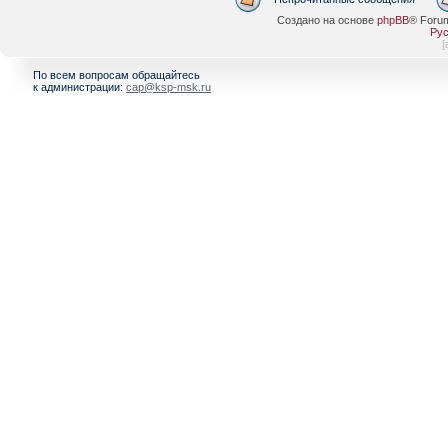
Создано на основе
phpBB
® Foru
Рус
[
По всем вопросам обращайтесь
к администрации:
cap@ksp-msk.ru