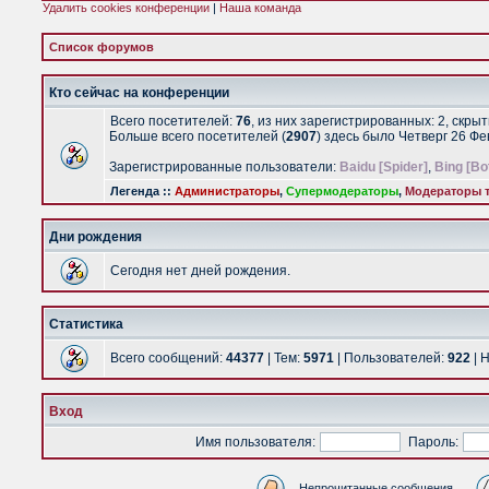
Удалить cookies конференции
|
Наша команда
Список форумов
Кто сейчас на конференции
Всего посетителей:
76
, из них зарегистрированных: 2, скры
Больше всего посетителей (
2907
) здесь было Четверг 26 Ф
Зарегистрированные пользователи:
Baidu [Spider]
,
Bing [Bo
Легенда ::
Администраторы
,
Супермодераторы
,
Модераторы т
Дни рождения
Сегодня нет дней рождения.
Статистика
Всего сообщений:
44377
| Тем:
5971
| Пользователей:
922
| 
Вход
Имя пользователя:
Пароль:
Непрочитанные сообщения