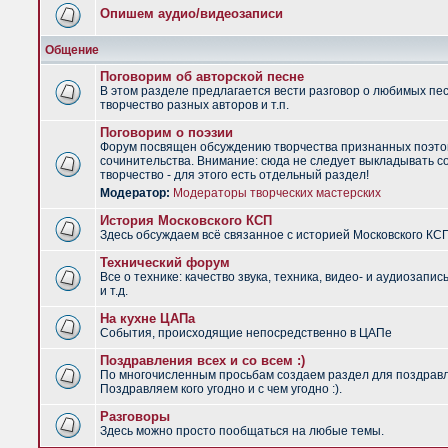
Опишем аудио/видеозаписи
Общение
Поговорим об авторской песне
В этом разделе предлагается вести разговор о любимых пес
творчество разных авторов и т.п.
Поговорим о поэзии
Форум посвящен обсуждению творчества признанных поэто
сочинительства. Внимание: сюда не следует выкладывать с
творчество - для этого есть отдельный раздел!
Модератор:
Модераторы творческих мастерских
История Московского КСП
Здесь обсуждаем всё связанное с историей Московского КС
Технический форум
Все о технике: качество звука, техника, видео- и аудиозапис
и т.д.
На кухне ЦАПа
События, происходящие непосредственно в ЦАПе
Поздравления всех и со всем :)
По многочисленным просьбам создаем раздел для поздрав
Поздравляем кого угодно и с чем угодно :).
Разговоры
Здесь можно просто пообщаться на любые темы.