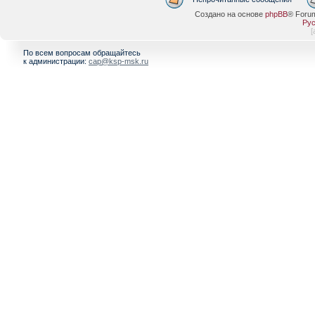
Создано на основе
phpBB
® Foru
Рус
[
По всем вопросам обращайтесь
к администрации:
cap@ksp-msk.ru