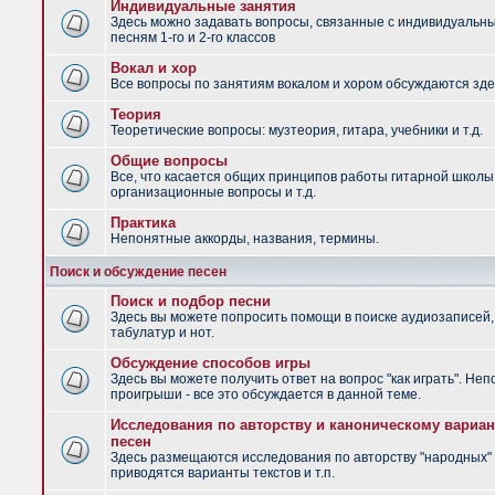
Индивидуальные занятия
Здесь можно задавать вопросы, связанные с индивидуальн
песням 1-го и 2-го классов
Вокал и хор
Все вопросы по занятиям вокалом и хором обсуждаются зде
Теория
Теоретические вопросы: музтеория, гитара, учебники и т.д.
Общие вопросы
Все, что касается общих принципов работы гитарной школы
организационные вопросы и т.д.
Практика
Непонятные аккорды, названия, термины.
Поиск и обсуждение песен
Поиск и подбор песни
Здесь вы можете попросить помощи в поиске аудиозаписей,
табулатур и нот.
Обсуждение способов игры
Здесь вы можете получить ответ на вопрос "как играть". Не
проигрыши - все это обсуждается в данной теме.
Исследования по авторству и каноническому вариан
песен
Здесь размещаются исследования по авторству "народных" 
приводятся варианты текстов и т.п.