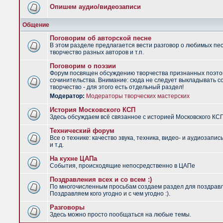
Опишем аудио/видеозаписи
Общение
Поговорим об авторской песне
В этом разделе предлагается вести разговор о любимых пес
творчество разных авторов и т.п.
Поговорим о поэзии
Форум посвящен обсуждению творчества признанных поэто
сочинительства. Внимание: сюда не следует выкладывать с
творчество - для этого есть отдельный раздел!
Модератор:
Модераторы творческих мастерских
История Московского КСП
Здесь обсуждаем всё связанное с историей Московского КС
Технический форум
Все о технике: качество звука, техника, видео- и аудиозапис
и т.д.
На кухне ЦАПа
События, происходящие непосредственно в ЦАПе
Поздравления всех и со всем :)
По многочисленным просьбам создаем раздел для поздрав
Поздравляем кого угодно и с чем угодно :).
Разговоры
Здесь можно просто пообщаться на любые темы.