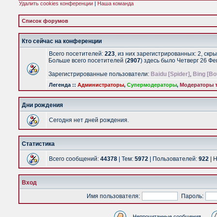
Удалить cookies конференции
|
Наша команда
Список форумов
Кто сейчас на конференции
Всего посетителей:
223
, из них зарегистрированных: 2, скр
Больше всего посетителей (
2907
) здесь было Четверг 26 Ф
Зарегистрированные пользователи:
Baidu [Spider]
,
Bing [Bo
Легенда ::
Администраторы
,
Супермодераторы
,
Модераторы т
Дни рождения
Сегодня нет дней рождения.
Статистика
Всего сообщений:
44378
| Тем:
5972
| Пользователей:
922
| 
Вход
Имя пользователя:
Пароль:
Непрочитанные сообщения