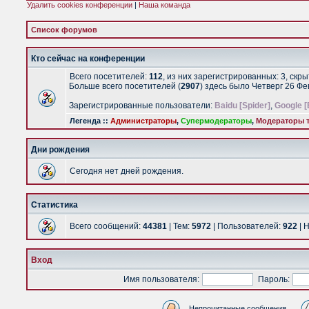
Удалить cookies конференции
|
Наша команда
Список форумов
Кто сейчас на конференции
Всего посетителей:
112
, из них зарегистрированных: 3, скр
Больше всего посетителей (
2907
) здесь было Четверг 26 Ф
Зарегистрированные пользователи:
Baidu [Spider]
,
Google [
Легенда ::
Администраторы
,
Супермодераторы
,
Модераторы т
Дни рождения
Сегодня нет дней рождения.
Статистика
Всего сообщений:
44381
| Тем:
5972
| Пользователей:
922
| 
Вход
Имя пользователя:
Пароль:
Непрочитанные сообщения