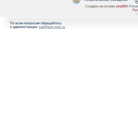
Создано на основе
phpBB
® Foru
Рус
[
По всем вопросам обращайтесь
к администрации:
cap@ksp-msk.ru