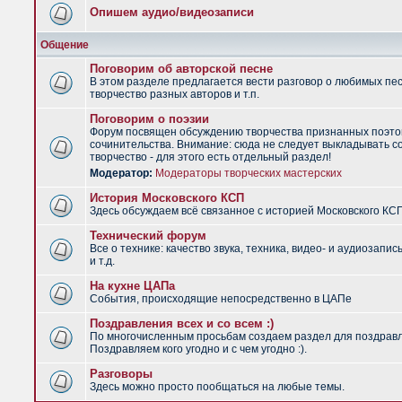
Опишем аудио/видеозаписи
Общение
Поговорим об авторской песне
В этом разделе предлагается вести разговор о любимых пес
творчество разных авторов и т.п.
Поговорим о поэзии
Форум посвящен обсуждению творчества признанных поэто
сочинительства. Внимание: сюда не следует выкладывать с
творчество - для этого есть отдельный раздел!
Модератор:
Модераторы творческих мастерских
История Московского КСП
Здесь обсуждаем всё связанное с историей Московского КС
Технический форум
Все о технике: качество звука, техника, видео- и аудиозапис
и т.д.
На кухне ЦАПа
События, происходящие непосредственно в ЦАПе
Поздравления всех и со всем :)
По многочисленным просьбам создаем раздел для поздрав
Поздравляем кого угодно и с чем угодно :).
Разговоры
Здесь можно просто пообщаться на любые темы.