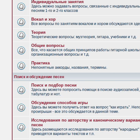
Индивидуальные занятия
Здесь можно задавать вопросы, связанные с индивидуальн
песням 1-го и 2-го классов
Вокал и хор
Все вопросы по занятиям вокалом и хором обсуждаются зде
Теория
Теоретические вопросы: музтеория, гитара, учебники и т.д.
Общие вопросы
Все, что касается общих принципов работы гитарной школы
организационные вопросы и т.д.
Практика
Непонятные аккорды, названия, термины.
Поиск и обсуждение песен
Поиск и подбор песни
Здесь вы можете попросить помощи в поиске аудиозаписей,
табулатур и нот.
Обсуждение способов игры
Здесь вы можете получить ответ на вопрос "как играть". Не
проигрыши - все это обсуждается в данной теме.
Исследования по авторству и каноническому вариан
песен
Здесь размещаются исследования по авторству "народных" 
приводятся варианты текстов и т.п.