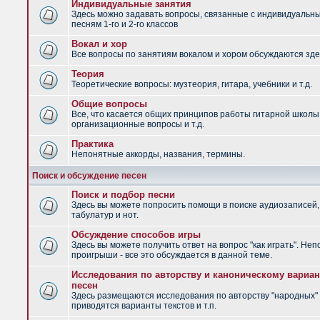
Индивидуальные занятия
Здесь можно задавать вопросы, связанные с индивидуальн
песням 1-го и 2-го классов
Вокал и хор
Все вопросы по занятиям вокалом и хором обсуждаются зде
Теория
Теоретические вопросы: музтеория, гитара, учебники и т.д.
Общие вопросы
Все, что касается общих принципов работы гитарной школы
организационные вопросы и т.д.
Практика
Непонятные аккорды, названия, термины.
Поиск и обсуждение песен
Поиск и подбор песни
Здесь вы можете попросить помощи в поиске аудиозаписей,
табулатур и нот.
Обсуждение способов игры
Здесь вы можете получить ответ на вопрос "как играть". Не
проигрыши - все это обсуждается в данной теме.
Исследования по авторству и каноническому вариан
песен
Здесь размещаются исследования по авторству "народных" 
приводятся варианты текстов и т.п.