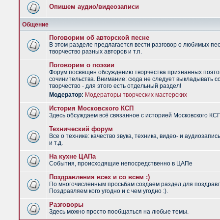
Опишем аудио/видеозаписи
Общение
Поговорим об авторской песне
В этом разделе предлагается вести разговор о любимых пес
творчество разных авторов и т.п.
Поговорим о поэзии
Форум посвящен обсуждению творчества признанных поэто
сочинительства. Внимание: сюда не следует выкладывать с
творчество - для этого есть отдельный раздел!
Модератор:
Модераторы творческих мастерских
История Московского КСП
Здесь обсуждаем всё связанное с историей Московского КС
Технический форум
Все о технике: качество звука, техника, видео- и аудиозапис
и т.д.
На кухне ЦАПа
События, происходящие непосредственно в ЦАПе
Поздравления всех и со всем :)
По многочисленным просьбам создаем раздел для поздрав
Поздравляем кого угодно и с чем угодно :).
Разговоры
Здесь можно просто пообщаться на любые темы.