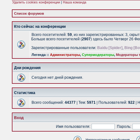
Удалить cookies конференции
|
Наша команда
Список форумов
Кто сейчас на конференции
Всего посетителей:
59
, из них зарегистрированных: 3, скры
Больше всего посетителей (
2907
) здесь было Четверг 26 Ф
Зарегистрированные пользователи:
Baidu [Spider]
,
Bing [Bo
Легенда ::
Администраторы
,
Супермодераторы
,
Модераторы т
Дни рождения
Сегодня нет дней рождения.
Статистика
Всего сообщений:
44377
| Тем:
5971
| Пользователей:
922
| 
Вход
Имя пользователя:
Пароль:
Непрочитанные сообщения