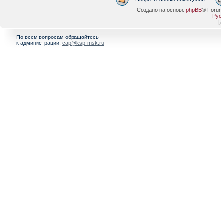
Создано на основе
phpBB
® Foru
Рус
[
По всем вопросам обращайтесь
к администрации:
cap@ksp-msk.ru