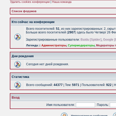
Удалить cookies конференции
|
Наша команда
Список форумов
Кто сейчас на конференции
Всего посетителей:
51
, из них зарегистрированных: 2, скры
Больше всего посетителей (
2907
) здесь было Четверг 26 Ф
Зарегистрированные пользователи:
Baidu [Spider]
,
Google [
Легенда ::
Администраторы
,
Супермодераторы
,
Модераторы т
Дни рождения
Сегодня нет дней рождения.
Статистика
Всего сообщений:
44377
| Тем:
5971
| Пользователей:
922
| 
Вход
Имя пользователя:
Пароль:
Непрочитанные сообщения