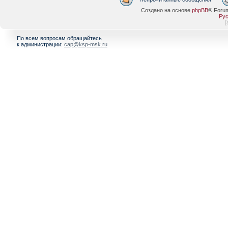
Создано на основе
phpBB
® Foru
Рус
[
По всем вопросам обращайтесь
к администрации:
cap@ksp-msk.ru