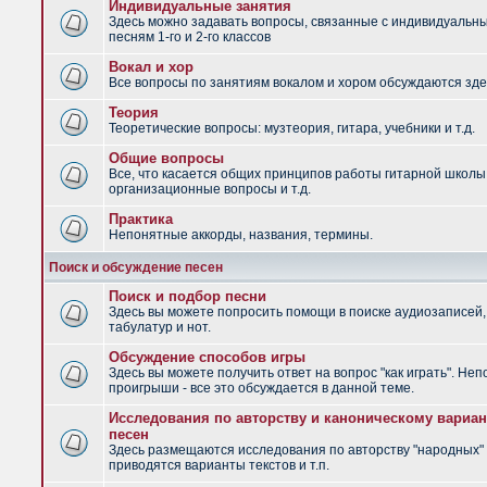
Индивидуальные занятия
Здесь можно задавать вопросы, связанные с индивидуальн
песням 1-го и 2-го классов
Вокал и хор
Все вопросы по занятиям вокалом и хором обсуждаются зде
Теория
Теоретические вопросы: музтеория, гитара, учебники и т.д.
Общие вопросы
Все, что касается общих принципов работы гитарной школы
организационные вопросы и т.д.
Практика
Непонятные аккорды, названия, термины.
Поиск и обсуждение песен
Поиск и подбор песни
Здесь вы можете попросить помощи в поиске аудиозаписей,
табулатур и нот.
Обсуждение способов игры
Здесь вы можете получить ответ на вопрос "как играть". Не
проигрыши - все это обсуждается в данной теме.
Исследования по авторству и каноническому вариан
песен
Здесь размещаются исследования по авторству "народных" 
приводятся варианты текстов и т.п.