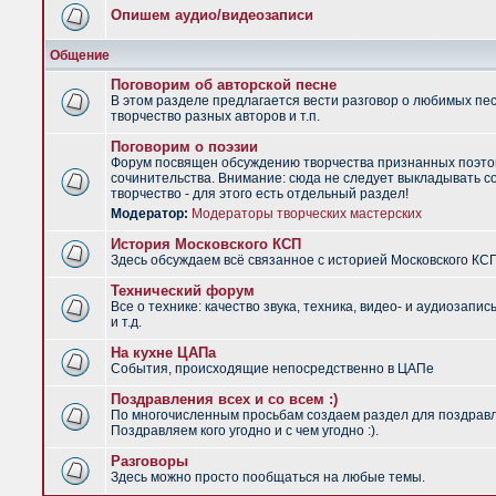
Опишем аудио/видеозаписи
Общение
Поговорим об авторской песне
В этом разделе предлагается вести разговор о любимых пес
творчество разных авторов и т.п.
Поговорим о поэзии
Форум посвящен обсуждению творчества признанных поэто
сочинительства. Внимание: сюда не следует выкладывать с
творчество - для этого есть отдельный раздел!
Модератор:
Модераторы творческих мастерских
История Московского КСП
Здесь обсуждаем всё связанное с историей Московского КС
Технический форум
Все о технике: качество звука, техника, видео- и аудиозапис
и т.д.
На кухне ЦАПа
События, происходящие непосредственно в ЦАПе
Поздравления всех и со всем :)
По многочисленным просьбам создаем раздел для поздрав
Поздравляем кого угодно и с чем угодно :).
Разговоры
Здесь можно просто пообщаться на любые темы.