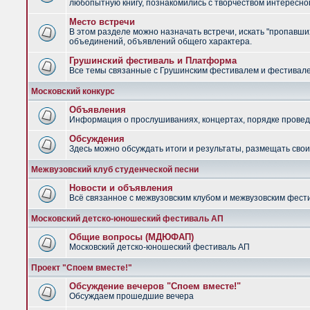
любопытную книгу, познакомились с творчеством интересно
Место встречи
В этом разделе можно назначать встречи, искать "пропавших
объединений, объявлений общего характера.
Грушинский фестиваль и Платформа
Все темы связанные с Грушинским фестивалем и фестив
Московский конкурс
Объявления
Информация о прослушиваниях, концертах, порядке провед
Обсуждения
Здесь можно обсуждать итоги и результаты, размещать сво
Межвузовский клуб студенческой песни
Новости и объявления
Всё связанное с межвузовским клубом и межвузовским фес
Московский детско-юношеский фестиваль АП
Общие вопросы (МДЮФАП)
Московский детско-юношеский фестиваль АП
Проект "Споем вместе!"
Обсуждение вечеров "Споем вместе!"
Обсуждаем прошедшие вечера