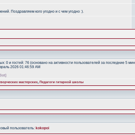
ий. Поздравляем кого угодно и с чем угодно :).
тых: 0 и гостей: 76 (основано на активности пользователей за последние 5 мин
евраль 2026 01:46:59 AM
Bot]
ворческих мастерских
,
Педагоги гитарной школы
Новый пользователь:
kokopoi