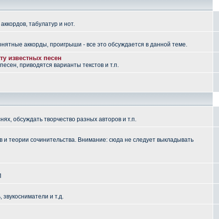
аккордов, табулатур и нот.
понятные аккорды, проигрыши - все это обсуждается в данной теме.
ту известных песен
есен, приводятся варианты текстов и т.п.
ях, обсуждать творчество разных авторов и т.п.
 и теории сочинительства. Внимание: сюда не следует выкладывать
П
, звукосниматели и т.д.