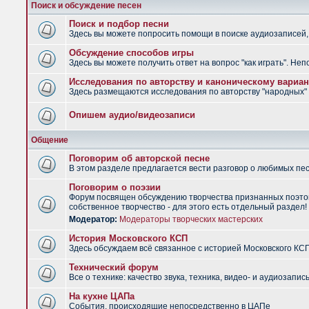
Поиск и обсуждение песен
Поиск и подбор песни
Здесь вы можете попросить помощи в поиске аудиозаписей, 
Обсуждение способов игры
Здесь вы можете получить ответ на вопрос "как играть". Не
Исследования по авторству и каноническому вариан
Здесь размещаются исследования по авторству "народных" п
Опишем аудио/видеозаписи
Общение
Поговорим об авторской песне
В этом разделе предлагается вести разговор о любимых песн
Поговорим о поэзии
Форум посвящен обсуждению творчества признанных поэтов
собственное творчество - для этого есть отдельный раздел!
Модератор:
Модераторы творческих мастерских
История Московского КСП
Здесь обсуждаем всё связанное с историей Московского КС
Технический форум
Все о технике: качество звука, техника, видео- и аудиозапись
На кухне ЦАПа
События, происходящие непосредственно в ЦАПе