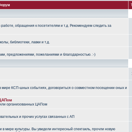
Форум
работе, обращения к посетителям и т.д. Рекомендуем следить за
лы, библиотеки, лавки и т.д.
ми, предложениями, пожеланиями и благодарностью. :-)
 мире КСП-шных событиях, договориться о совместном посещении оных и
 ЦАПом
 или организованных ЦАПом
вательных и прочих услугах связанных с АП
 в мире культуры. Вы увидели интересный спектакль, прочли новую