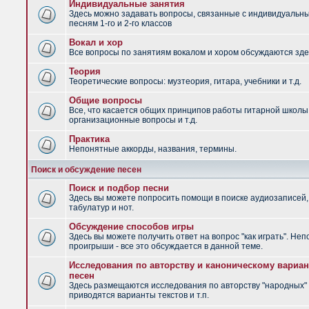
Индивидуальные занятия
Здесь можно задавать вопросы, связанные с индивидуальн
песням 1-го и 2-го классов
Вокал и хор
Все вопросы по занятиям вокалом и хором обсуждаются зде
Теория
Теоретические вопросы: музтеория, гитара, учебники и т.д.
Общие вопросы
Все, что касается общих принципов работы гитарной школы
организационные вопросы и т.д.
Практика
Непонятные аккорды, названия, термины.
Поиск и обсуждение песен
Поиск и подбор песни
Здесь вы можете попросить помощи в поиске аудиозаписей,
табулатур и нот.
Обсуждение способов игры
Здесь вы можете получить ответ на вопрос "как играть". Не
проигрыши - все это обсуждается в данной теме.
Исследования по авторству и каноническому вариан
песен
Здесь размещаются исследования по авторству "народных" 
приводятся варианты текстов и т.п.