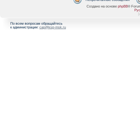
Создано на основе
phpBB
® Foru
Рус
[
По всем вопросам обращайтесь
к администрации:
cap@ksp-msk.ru