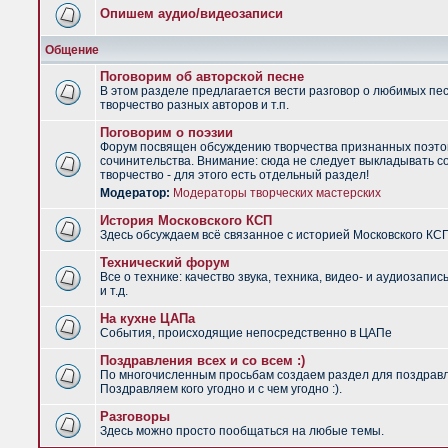
Опишем аудио/видеозаписи
Общение
Поговорим об авторской песне
В этом разделе предлагается вести разговор о любимых пес
творчество разных авторов и т.п.
Поговорим о поэзии
Форум посвящен обсуждению творчества признанных поэто
сочинительства. Внимание: сюда не следует выкладывать с
творчество - для этого есть отдельный раздел!
Модератор:
Модераторы творческих мастерских
История Московского КСП
Здесь обсуждаем всё связанное с историей Московского КС
Технический форум
Все о технике: качество звука, техника, видео- и аудиозапис
и т.д.
На кухне ЦАПа
События, происходящие непосредственно в ЦАПе
Поздравления всех и со всем :)
По многочисленным просьбам создаем раздел для поздрав
Поздравляем кого угодно и с чем угодно :).
Разговоры
Здесь можно просто пообщаться на любые темы.