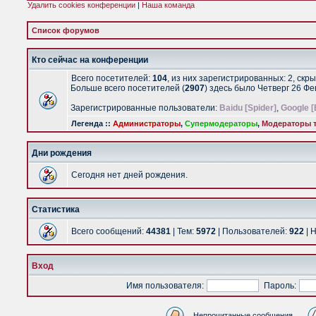
Удалить cookies конференции
|
Наша команда
Список форумов
Кто сейчас на конференции
Всего посетителей:
104
, из них зарегистрированных: 2, скр
Больше всего посетителей (
2907
) здесь было Четверг 26 Ф
Зарегистрированные пользователи:
Baidu [Spider]
,
Google [
Легенда ::
Администраторы
,
Супермодераторы
,
Модераторы т
Дни рождения
Сегодня нет дней рождения.
Статистика
Всего сообщений:
44381
| Тем:
5972
| Пользователей:
922
| 
Вход
Имя пользователя:
Пароль:
Непрочитанные сообщения