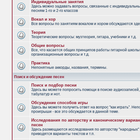
Индивидуальные занятия
Здесь можно задавать вопросы, связанные с индивидуальн
песням 1-го и 2-го классов
Вокал и хор
Все вопросы по занятиям вокалом и хором обсуждаются зде
Теория
Теоретические вопросы: музтеория, гитара, учебники и т.д.
Общие вопросы
Все, что касается общих принципов работы гитарной школы
организационные вопросы и т.д.
Практика
Непонятные аккорды, названия, термины.
Поиск и обсуждение песен
Поиск и подбор песни
Здесь вы можете попросить помощи в поиске аудиозаписей,
табулатур и нот.
Обсуждение способов игры
Здесь вы можете получить ответ на вопрос "как играть". Не
проигрыши - все это обсуждается в данной теме.
Исследования по авторству и каноническому вариан
песен
Здесь размещаются исследования по авторству "народных" 
приводятся варианты текстов и т.п.