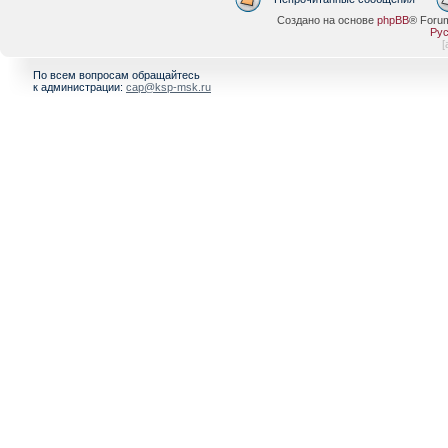
Создано на основе
phpBB
® Foru
Рус
[
По всем вопросам обращайтесь
к администрации:
cap@ksp-msk.ru