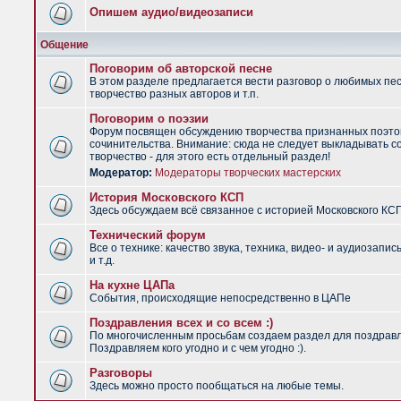
Опишем аудио/видеозаписи
Общение
Поговорим об авторской песне
В этом разделе предлагается вести разговор о любимых пес
творчество разных авторов и т.п.
Поговорим о поэзии
Форум посвящен обсуждению творчества признанных поэто
сочинительства. Внимание: сюда не следует выкладывать с
творчество - для этого есть отдельный раздел!
Модератор:
Модераторы творческих мастерских
История Московского КСП
Здесь обсуждаем всё связанное с историей Московского КС
Технический форум
Все о технике: качество звука, техника, видео- и аудиозапис
и т.д.
На кухне ЦАПа
События, происходящие непосредственно в ЦАПе
Поздравления всех и со всем :)
По многочисленным просьбам создаем раздел для поздрав
Поздравляем кого угодно и с чем угодно :).
Разговоры
Здесь можно просто пообщаться на любые темы.