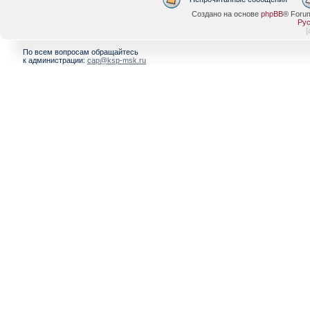
Создано на основе
phpBB
® Foru
Рус
[
По всем вопросам обращайтесь
к администрации:
cap@ksp-msk.ru