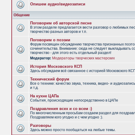
Опишем аудио/видеозаписи
Общение
Поговорим об авторской песне
В этом разделе предлагается вести разговор о любимых пес
творчество разных авторов и т.п.
Поговорим о поэзии
Форум посвящен обсуждению творчества признанных поэто
сочинительства. Внимание: сюда не следует выкладывать с
творчество - для этого есть отдельный раздел!
Модератор:
Модераторы творческих мастерских
История Московского КСП
Здесь обсуждаем всё связанное с историей Московского КС
Технический форум
Все о технике: качество звука, техника, видео- и аудиозапис
и т.д.
На кухне ЦАПа
События, происходящие непосредственно в ЦАПе
Поздравления всех и со всем :)
По многочисленным просьбам создаем раздел для поздрав
Поздравляем кого угодно и с чем угодно :).
Разговоры
Здесь можно просто пообщаться на любые темы.