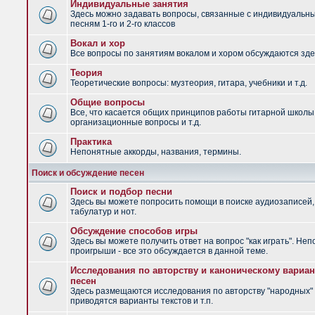
Индивидуальные занятия
Здесь можно задавать вопросы, связанные с индивидуальн
песням 1-го и 2-го классов
Вокал и хор
Все вопросы по занятиям вокалом и хором обсуждаются зде
Теория
Теоретические вопросы: музтеория, гитара, учебники и т.д.
Общие вопросы
Все, что касается общих принципов работы гитарной школы
организационные вопросы и т.д.
Практика
Непонятные аккорды, названия, термины.
Поиск и обсуждение песен
Поиск и подбор песни
Здесь вы можете попросить помощи в поиске аудиозаписей,
табулатур и нот.
Обсуждение способов игры
Здесь вы можете получить ответ на вопрос "как играть". Не
проигрыши - все это обсуждается в данной теме.
Исследования по авторству и каноническому вариан
песен
Здесь размещаются исследования по авторству "народных" 
приводятся варианты текстов и т.п.