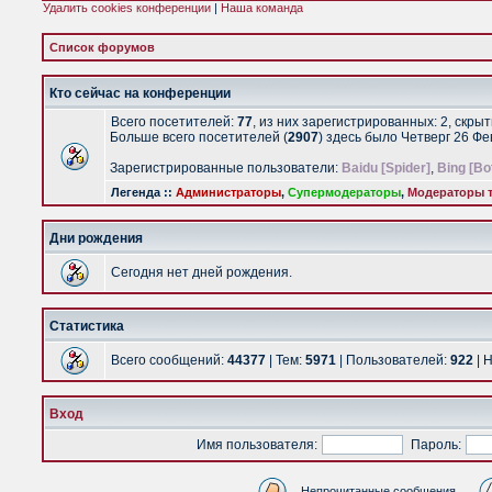
Удалить cookies конференции
|
Наша команда
Список форумов
Кто сейчас на конференции
Всего посетителей:
77
, из них зарегистрированных: 2, скры
Больше всего посетителей (
2907
) здесь было Четверг 26 Ф
Зарегистрированные пользователи:
Baidu [Spider]
,
Bing [Bo
Легенда ::
Администраторы
,
Супермодераторы
,
Модераторы т
Дни рождения
Сегодня нет дней рождения.
Статистика
Всего сообщений:
44377
| Тем:
5971
| Пользователей:
922
| 
Вход
Имя пользователя:
Пароль:
Непрочитанные сообщения