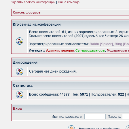
Удалить cookies конференции
|
Наша команда
Список форумов
Кто сейчас на конференции
Всего посетителей:
61
, из них зарегистрированных: 3, скры
Больше всего посетителей (
2907
) здесь было Четверг 26 Ф
Зарегистрированные пользователи:
Baidu [Spider]
,
Bing [Bo
Легенда ::
Администраторы
,
Супермодераторы
,
Модераторы т
Дни рождения
Сегодня нет дней рождения.
Статистика
Всего сообщений:
44377
| Тем:
5971
| Пользователей:
922
| 
Вход
Имя пользователя:
Пароль:
Непрочитанные сообщения