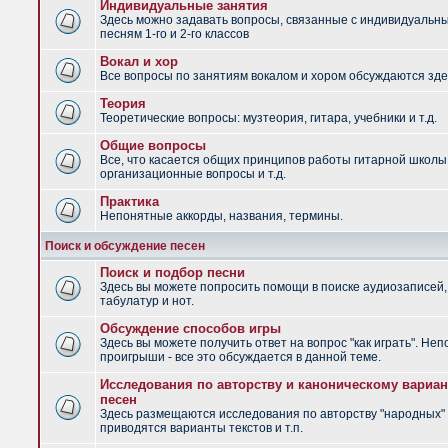
Индивидуальные занятия
Здесь можно задавать вопросы, связанные с индивидуальн
песням 1-го и 2-го классов
Вокал и хор
Все вопросы по занятиям вокалом и хором обсуждаются зде
Теория
Теоретические вопросы: музтеория, гитара, учебники и т.д.
Общие вопросы
Все, что касается общих принципов работы гитарной школы
организационные вопросы и т.д.
Практика
Непонятные аккорды, названия, термины.
Поиск и обсуждение песен
Поиск и подбор песни
Здесь вы можете попросить помощи в поиске аудиозаписей,
табулатур и нот.
Обсуждение способов игры
Здесь вы можете получить ответ на вопрос "как играть". Не
проигрыши - все это обсуждается в данной теме.
Исследования по авторству и каноническому вариан
песен
Здесь размещаются исследования по авторству "народных" 
приводятся варианты текстов и т.п.