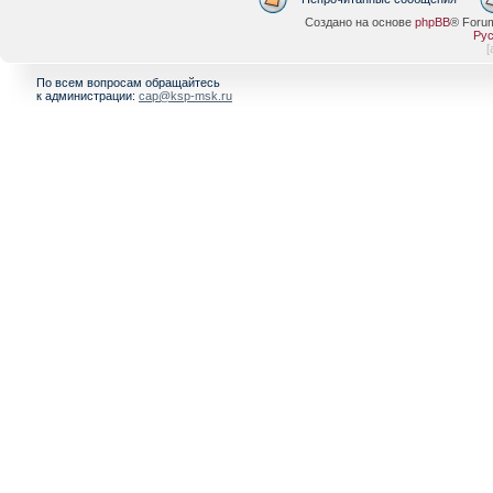
Создано на основе
phpBB
® Foru
Рус
[
По всем вопросам обращайтесь
к администрации:
cap@ksp-msk.ru