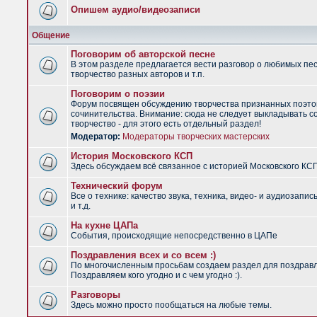
Опишем аудио/видеозаписи
Общение
Поговорим об авторской песне
В этом разделе предлагается вести разговор о любимых пес
творчество разных авторов и т.п.
Поговорим о поэзии
Форум посвящен обсуждению творчества признанных поэто
сочинительства. Внимание: сюда не следует выкладывать с
творчество - для этого есть отдельный раздел!
Модератор:
Модераторы творческих мастерских
История Московского КСП
Здесь обсуждаем всё связанное с историей Московского КС
Технический форум
Все о технике: качество звука, техника, видео- и аудиозапис
и т.д.
На кухне ЦАПа
События, происходящие непосредственно в ЦАПе
Поздравления всех и со всем :)
По многочисленным просьбам создаем раздел для поздрав
Поздравляем кого угодно и с чем угодно :).
Разговоры
Здесь можно просто пообщаться на любые темы.