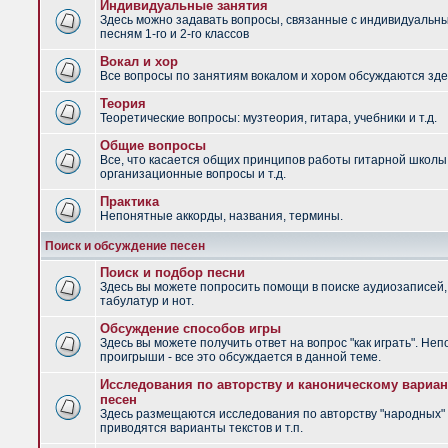
Индивидуальные занятия
Здесь можно задавать вопросы, связанные с индивидуальн
песням 1-го и 2-го классов
Вокал и хор
Все вопросы по занятиям вокалом и хором обсуждаются зде
Теория
Теоретические вопросы: музтеория, гитара, учебники и т.д.
Общие вопросы
Все, что касается общих принципов работы гитарной школы
организационные вопросы и т.д.
Практика
Непонятные аккорды, названия, термины.
Поиск и обсуждение песен
Поиск и подбор песни
Здесь вы можете попросить помощи в поиске аудиозаписей,
табулатур и нот.
Обсуждение способов игры
Здесь вы можете получить ответ на вопрос "как играть". Не
проигрыши - все это обсуждается в данной теме.
Исследования по авторству и каноническому вариан
песен
Здесь размещаются исследования по авторству "народных" 
приводятся варианты текстов и т.п.