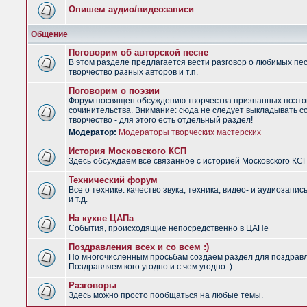
Опишем аудио/видеозаписи
Общение
Поговорим об авторской песне
В этом разделе предлагается вести разговор о любимых пес
творчество разных авторов и т.п.
Поговорим о поэзии
Форум посвящен обсуждению творчества признанных поэто
сочинительства. Внимание: сюда не следует выкладывать с
творчество - для этого есть отдельный раздел!
Модератор:
Модераторы творческих мастерских
История Московского КСП
Здесь обсуждаем всё связанное с историей Московского КС
Технический форум
Все о технике: качество звука, техника, видео- и аудиозапис
и т.д.
На кухне ЦАПа
События, происходящие непосредственно в ЦАПе
Поздравления всех и со всем :)
По многочисленным просьбам создаем раздел для поздрав
Поздравляем кого угодно и с чем угодно :).
Разговоры
Здесь можно просто пообщаться на любые темы.