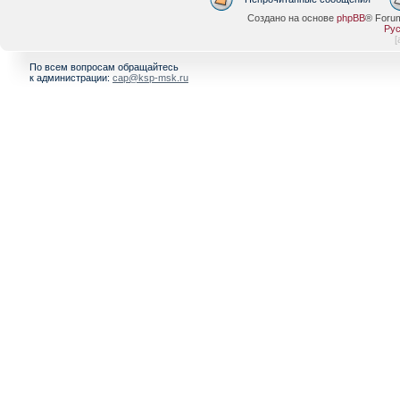
Создано на основе
phpBB
® Foru
Рус
[
По всем вопросам обращайтесь
к администрации:
cap@ksp-msk.ru