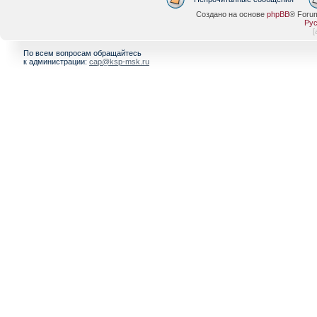
Создано на основе
phpBB
® Foru
Рус
[
По всем вопросам обращайтесь
к администрации:
cap@ksp-msk.ru