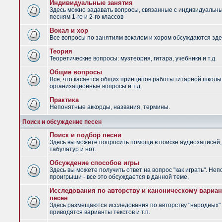
Индивидуальные занятия
Здесь можно задавать вопросы, связанные с индивидуальн
песням 1-го и 2-го классов
Вокал и хор
Все вопросы по занятиям вокалом и хором обсуждаются зде
Теория
Теоретические вопросы: музтеория, гитара, учебники и т.д.
Общие вопросы
Все, что касается общих принципов работы гитарной школы
организационные вопросы и т.д.
Практика
Непонятные аккорды, названия, термины.
Поиск и обсуждение песен
Поиск и подбор песни
Здесь вы можете попросить помощи в поиске аудиозаписей,
табулатур и нот.
Обсуждение способов игры
Здесь вы можете получить ответ на вопрос "как играть". Не
проигрыши - все это обсуждается в данной теме.
Исследования по авторству и каноническому вариан
песен
Здесь размещаются исследования по авторству "народных" 
приводятся варианты текстов и т.п.