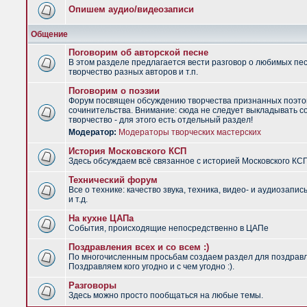
Опишем аудио/видеозаписи
Общение
Поговорим об авторской песне
В этом разделе предлагается вести разговор о любимых пес
творчество разных авторов и т.п.
Поговорим о поэзии
Форум посвящен обсуждению творчества признанных поэто
сочинительства. Внимание: сюда не следует выкладывать с
творчество - для этого есть отдельный раздел!
Модератор:
Модераторы творческих мастерских
История Московского КСП
Здесь обсуждаем всё связанное с историей Московского КС
Технический форум
Все о технике: качество звука, техника, видео- и аудиозапис
и т.д.
На кухне ЦАПа
События, происходящие непосредственно в ЦАПе
Поздравления всех и со всем :)
По многочисленным просьбам создаем раздел для поздрав
Поздравляем кого угодно и с чем угодно :).
Разговоры
Здесь можно просто пообщаться на любые темы.