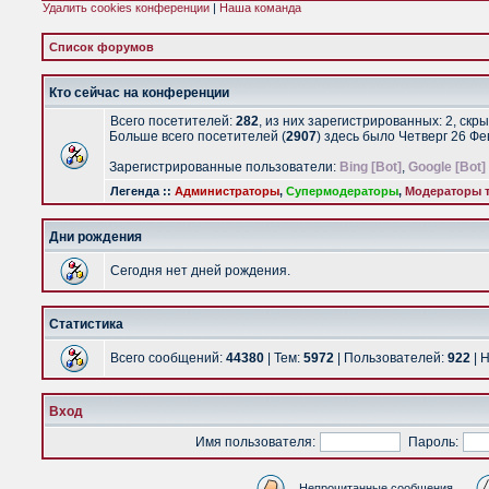
Удалить cookies конференции
|
Наша команда
Список форумов
Кто сейчас на конференции
Всего посетителей:
282
, из них зарегистрированных: 2, скр
Больше всего посетителей (
2907
) здесь было Четверг 26 Ф
Зарегистрированные пользователи:
Bing [Bot]
,
Google [Bot]
Легенда ::
Администраторы
,
Супермодераторы
,
Модераторы т
Дни рождения
Сегодня нет дней рождения.
Статистика
Всего сообщений:
44380
| Тем:
5972
| Пользователей:
922
| 
Вход
Имя пользователя:
Пароль:
Непрочитанные сообщения