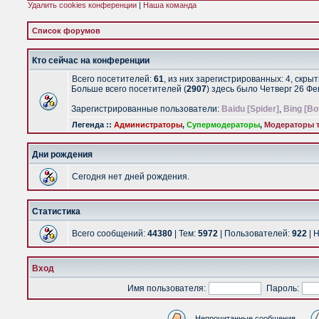
Удалить cookies конференции
|
Наша команда
Список форумов
Кто сейчас на конференции
Всего посетителей:
61
, из них зарегистрированных: 4, скры
Больше всего посетителей (
2907
) здесь было Четверг 26 Ф
Зарегистрированные пользователи:
Baidu [Spider]
,
Bing [Bo
Легенда ::
Администраторы
,
Супермодераторы
,
Модераторы т
Дни рождения
Сегодня нет дней рождения.
Статистика
Всего сообщений:
44380
| Тем:
5972
| Пользователей:
922
| 
Вход
Имя пользователя:
Пароль:
Непрочитанные сообщения