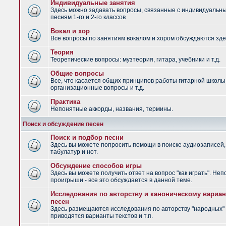
Индивидуальные занятия
Здесь можно задавать вопросы, связанные с индивидуальн
песням 1-го и 2-го классов
Вокал и хор
Все вопросы по занятиям вокалом и хором обсуждаются зде
Теория
Теоретические вопросы: музтеория, гитара, учебники и т.д.
Общие вопросы
Все, что касается общих принципов работы гитарной школы
организационные вопросы и т.д.
Практика
Непонятные аккорды, названия, термины.
Поиск и обсуждение песен
Поиск и подбор песни
Здесь вы можете попросить помощи в поиске аудиозаписей,
табулатур и нот.
Обсуждение способов игры
Здесь вы можете получить ответ на вопрос "как играть". Не
проигрыши - все это обсуждается в данной теме.
Исследования по авторству и каноническому вариан
песен
Здесь размещаются исследования по авторству "народных" 
приводятся варианты текстов и т.п.