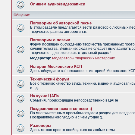
Опишем аудио/видеозаписи
Общение
Поговорим об авторской песне
В этом разделе предлагается вести разговор о любимых пес
творчество разных авторов и т.п.
Поговорим о поэзии
Форум посвящен обсуждению творчества признанных поэто
сочинительства. Внимание: сюда не следует выкладывать с
творчество - для этого есть отдельный раздел!
Модератор:
Модераторы творческих мастерских
История Московского КСП
Здесь обсуждаем всё связанное с историей Московского КС
Технический форум
Все о технике: качество звука, техника, видео- и аудиозапис
и т.д.
На кухне ЦАПа
События, происходящие непосредственно в ЦАПе
Поздравления всех и со всем :)
По многочисленным просьбам создаем раздел для поздрав
Поздравляем кого угодно и с чем угодно :).
Разговоры
Здесь можно просто пообщаться на любые темы.