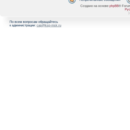
Создано на основе
phpBB
® Foru
Рус
[
По всем вопросам обращайтесь
к администрации:
cap@ksp-msk.ru