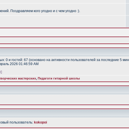
ий. Поздравляем кого угодно и с чем угодно :).
тых: 0 и гостей: 67 (основано на активности пользователей за последние 5 мин
евраль 2026 01:46:59 AM
t]
ворческих мастерских
,
Педагоги гитарной школы
Новый пользователь:
kokopoi