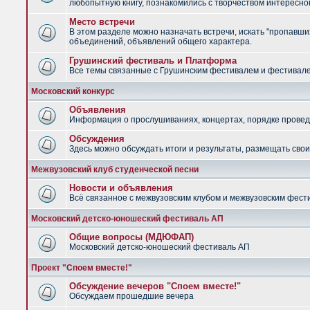
любопытную книгу, познакомились с творчеством интересно
Место встречи
В этом разделе можно назначать встречи, искать "пропавших
объединений, объявлений общего характера.
Грушинский фестиваль и Платформа
Все темы связанные с Грушинским фестивалем и фестив
Московский конкурс
Объявления
Информация о прослушиваниях, концертах, порядке провед
Обсуждения
Здесь можно обсуждать итоги и результаты, размещать сво
Межвузовский клуб студенческой песни
Новости и объявления
Всё связанное с межвузовским клубом и межвузовским фес
Московский детско-юношеский фестиваль АП
Общие вопросы (МДЮФАП)
Московский детско-юношеский фестиваль АП
Проект "Споем вместе!"
Обсуждение вечеров "Споем вместе!"
Обсуждаем прошедшие вечера