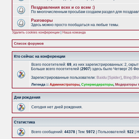
Поздравления всех и со всем :)
По многочисленным просьбам создаем раздел для поздравлен
Разговоры
Здесь можно просто пообщаться на любые темы.
Удалить cookies конференции
|
Наша команда
Список форумов
Кто сейчас на конференции
Всего посетителей:
69
, из них зарегистрированных: 2, скры
Больше всего посетителей (
2907
) здесь было Четверг 26 Ф
Зарегистрированные пользователи:
Baidu [Spider]
,
Bing [Bo
Легенда ::
Администраторы
,
Супермодераторы
,
Модераторы т
Дни рождения
Сегодня нет дней рождения.
Статистика
Всего сообщений:
44378
| Тем:
5972
| Пользователей:
922
| 