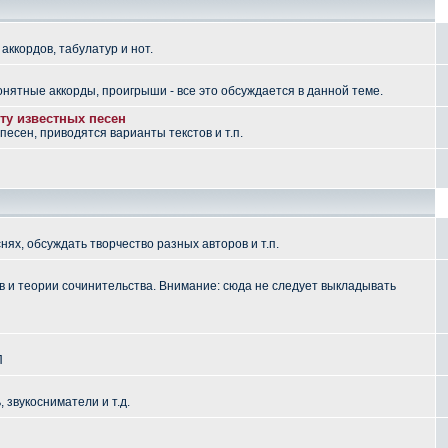
аккордов, табулатур и нот.
понятные аккорды, проигрыши - все это обсуждается в данной теме.
ту известных песен
есен, приводятся варианты текстов и т.п.
ях, обсуждать творчество разных авторов и т.п.
 и теории сочинительства. Внимание: сюда не следует выкладывать
П
, звукосниматели и т.д.