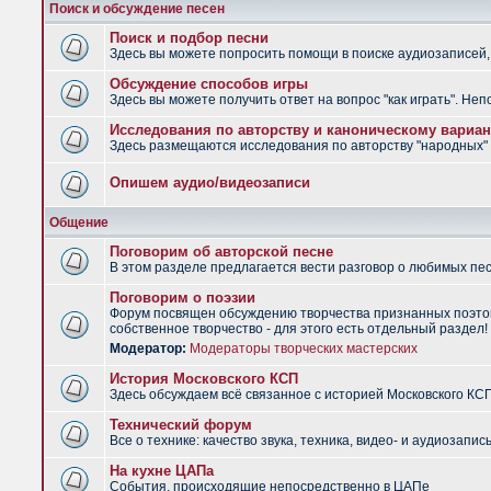
Поиск и обсуждение песен
Поиск и подбор песни
Здесь вы можете попросить помощи в поиске аудиозаписей, 
Обсуждение способов игры
Здесь вы можете получить ответ на вопрос "как играть". Не
Исследования по авторству и каноническому вариан
Здесь размещаются исследования по авторству "народных" п
Опишем аудио/видеозаписи
Общение
Поговорим об авторской песне
В этом разделе предлагается вести разговор о любимых песн
Поговорим о поэзии
Форум посвящен обсуждению творчества признанных поэтов
собственное творчество - для этого есть отдельный раздел!
Модератор:
Модераторы творческих мастерских
История Московского КСП
Здесь обсуждаем всё связанное с историей Московского КС
Технический форум
Все о технике: качество звука, техника, видео- и аудиозапись
На кухне ЦАПа
События, происходящие непосредственно в ЦАПе