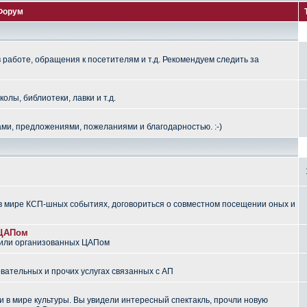
Форум
работе, обращения к посетителям и т.д. Рекомендуем следить за
лы, библиотеки, лавки и т.д.
ми, предложениями, пожеланиями и благодарностью. :-)
 мире КСП-шных событиях, договориться о совместном посещении оных и
 ЦАПом
 или организованных ЦАПом
вательных и прочих услугах связанных с АП
 в мире культуры. Вы увидели интересный спектакль, прочли новую