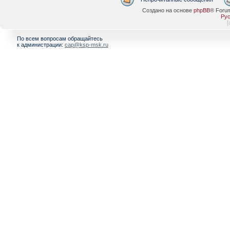
Создано на основе
phpBB
® Foru
Рус
[
По всем вопросам обращайтесь
к администрации:
cap@ksp-msk.ru