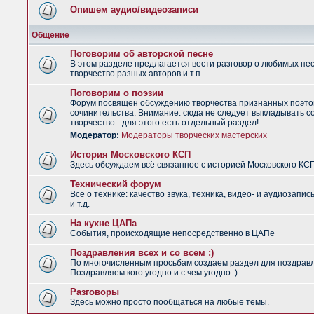
Опишем аудио/видеозаписи
Общение
Поговорим об авторской песне
В этом разделе предлагается вести разговор о любимых пес
творчество разных авторов и т.п.
Поговорим о поэзии
Форум посвящен обсуждению творчества признанных поэто
сочинительства. Внимание: сюда не следует выкладывать с
творчество - для этого есть отдельный раздел!
Модератор:
Модераторы творческих мастерских
История Московского КСП
Здесь обсуждаем всё связанное с историей Московского КС
Технический форум
Все о технике: качество звука, техника, видео- и аудиозапис
и т.д.
На кухне ЦАПа
События, происходящие непосредственно в ЦАПе
Поздравления всех и со всем :)
По многочисленным просьбам создаем раздел для поздрав
Поздравляем кого угодно и с чем угодно :).
Разговоры
Здесь можно просто пообщаться на любые темы.