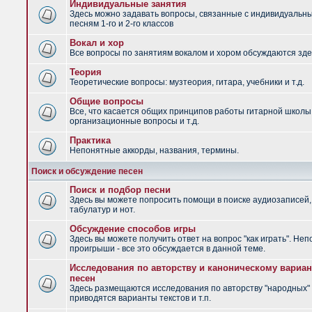
Индивидуальные занятия
Здесь можно задавать вопросы, связанные с индивидуальн
песням 1-го и 2-го классов
Вокал и хор
Все вопросы по занятиям вокалом и хором обсуждаются зде
Теория
Теоретические вопросы: музтеория, гитара, учебники и т.д.
Общие вопросы
Все, что касается общих принципов работы гитарной школы
организационные вопросы и т.д.
Практика
Непонятные аккорды, названия, термины.
Поиск и обсуждение песен
Поиск и подбор песни
Здесь вы можете попросить помощи в поиске аудиозаписей,
табулатур и нот.
Обсуждение способов игры
Здесь вы можете получить ответ на вопрос "как играть". Не
проигрыши - все это обсуждается в данной теме.
Исследования по авторству и каноническому вариан
песен
Здесь размещаются исследования по авторству "народных" 
приводятся варианты текстов и т.п.