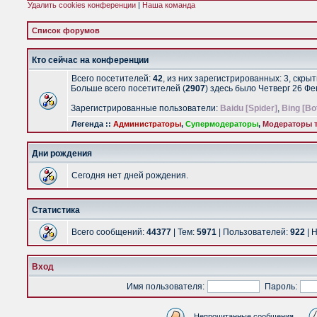
Удалить cookies конференции
|
Наша команда
Список форумов
Кто сейчас на конференции
Всего посетителей:
42
, из них зарегистрированных: 3, скры
Больше всего посетителей (
2907
) здесь было Четверг 26 Ф
Зарегистрированные пользователи:
Baidu [Spider]
,
Bing [Bo
Легенда ::
Администраторы
,
Супермодераторы
,
Модераторы т
Дни рождения
Сегодня нет дней рождения.
Статистика
Всего сообщений:
44377
| Тем:
5971
| Пользователей:
922
| 
Вход
Имя пользователя:
Пароль:
Непрочитанные сообщения