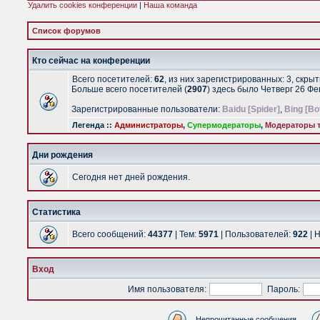
Удалить cookies конференции
|
Наша команда
Список форумов
Кто сейчас на конференции
Всего посетителей:
62
, из них зарегистрированных: 3, скры
Больше всего посетителей (
2907
) здесь было Четверг 26 Ф
Зарегистрированные пользователи:
Baidu [Spider]
,
Bing [Bo
Легенда ::
Администраторы
,
Супермодераторы
,
Модераторы т
Дни рождения
Сегодня нет дней рождения.
Статистика
Всего сообщений:
44377
| Тем:
5971
| Пользователей:
922
| 
Вход
Имя пользователя:
Пароль:
Непрочитанные сообщения