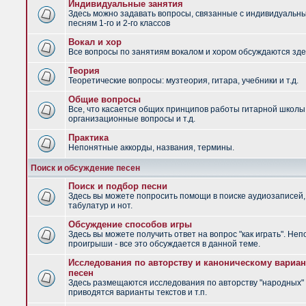
Индивидуальные занятия
Здесь можно задавать вопросы, связанные с индивидуальн
песням 1-го и 2-го классов
Вокал и хор
Все вопросы по занятиям вокалом и хором обсуждаются зде
Теория
Теоретические вопросы: музтеория, гитара, учебники и т.д.
Общие вопросы
Все, что касается общих принципов работы гитарной школы
организационные вопросы и т.д.
Практика
Непонятные аккорды, названия, термины.
Поиск и обсуждение песен
Поиск и подбор песни
Здесь вы можете попросить помощи в поиске аудиозаписей,
табулатур и нот.
Обсуждение способов игры
Здесь вы можете получить ответ на вопрос "как играть". Не
проигрыши - все это обсуждается в данной теме.
Исследования по авторству и каноническому вариан
песен
Здесь размещаются исследования по авторству "народных" 
приводятся варианты текстов и т.п.