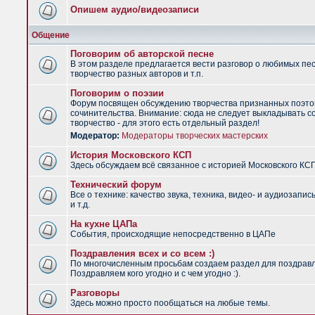
Опишем аудио/видеозаписи
Общение
Поговорим об авторской песне
В этом разделе предлагается вести разговор о любимых пес
творчество разных авторов и т.п.
Поговорим о поэзии
Форум посвящен обсуждению творчества признанных поэто
сочинительства. Внимание: сюда не следует выкладывать с
творчество - для этого есть отдельный раздел!
Модератор:
Модераторы творческих мастерских
История Московского КСП
Здесь обсуждаем всё связанное с историей Московского КС
Технический форум
Все о технике: качество звука, техника, видео- и аудиозапис
и т.д.
На кухне ЦАПа
События, происходящие непосредственно в ЦАПе
Поздравления всех и со всем :)
По многочисленным просьбам создаем раздел для поздрав
Поздравляем кого угодно и с чем угодно :).
Разговоры
Здесь можно просто пообщаться на любые темы.