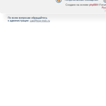
Создано на основе
phpBB
® Foru
Рус
[
По всем вопросам обращайтесь
к администрации:
cap@ksp-msk.ru