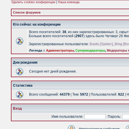
Удалить cookies конференции
|
Наша команда
Список форумов
Кто сейчас на конференции
Всего посетителей:
38
, из них зарегистрированных: 3, скры
Больше всего посетителей (
2907
) здесь было Четверг 26 Ф
Зарегистрированные пользователи:
Baidu [Spider]
,
Bing [Bo
Легенда ::
Администраторы
,
Супермодераторы
,
Модераторы т
Дни рождения
Сегодня нет дней рождения.
Статистика
Всего сообщений:
44379
| Тем:
5972
| Пользователей:
922
| 
Вход
Имя пользователя:
Пароль:
Непрочитанные сообщения