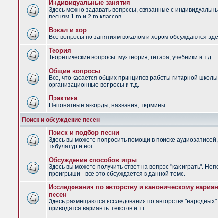
Индивидуальные занятия
Здесь можно задавать вопросы, связанные с индивидуальн
песням 1-го и 2-го классов
Вокал и хор
Все вопросы по занятиям вокалом и хором обсуждаются зде
Теория
Теоретические вопросы: музтеория, гитара, учебники и т.д.
Общие вопросы
Все, что касается общих принципов работы гитарной школы
организационные вопросы и т.д.
Практика
Непонятные аккорды, названия, термины.
Поиск и обсуждение песен
Поиск и подбор песни
Здесь вы можете попросить помощи в поиске аудиозаписей,
табулатур и нот.
Обсуждение способов игры
Здесь вы можете получить ответ на вопрос "как играть". Не
проигрыши - все это обсуждается в данной теме.
Исследования по авторству и каноническому вариан
песен
Здесь размещаются исследования по авторству "народных" 
приводятся варианты текстов и т.п.