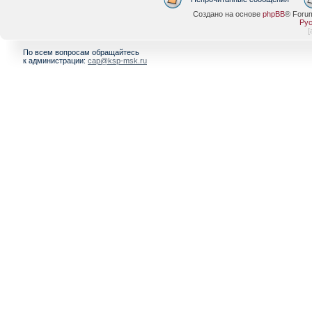
Создано на основе
phpBB
® Foru
Рус
[
По всем вопросам обращайтесь
к администрации:
cap@ksp-msk.ru