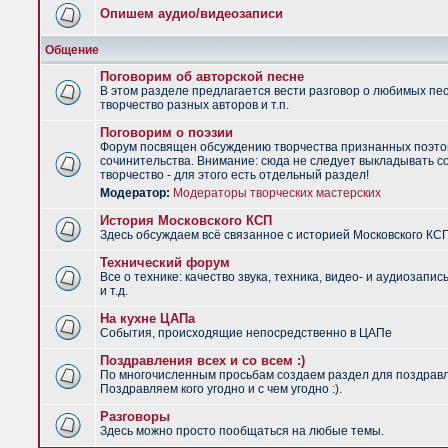
Опишем аудио/видеозаписи
Общение
Поговорим об авторской песне
В этом разделе предлагается вести разговор о любимых пес
творчество разных авторов и т.п.
Поговорим о поэзии
Форум посвящен обсуждению творчества признанных поэто
сочинительства. Внимание: сюда не следует выкладывать с
творчество - для этого есть отдельный раздел!
Модератор:
Модераторы творческих мастерских
История Московского КСП
Здесь обсуждаем всё связанное с историей Московского КС
Технический форум
Все о технике: качество звука, техника, видео- и аудиозапис
и т.д.
На кухне ЦАПа
События, происходящие непосредственно в ЦАПе
Поздравления всех и со всем :)
По многочисленным просьбам создаем раздел для поздрав
Поздравляем кого угодно и с чем угодно :).
Разговоры
Здесь можно просто пообщаться на любые темы.