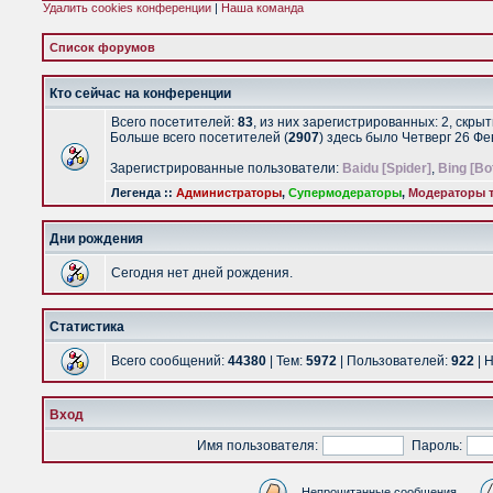
Удалить cookies конференции
|
Наша команда
Список форумов
Кто сейчас на конференции
Всего посетителей:
83
, из них зарегистрированных: 2, скры
Больше всего посетителей (
2907
) здесь было Четверг 26 Ф
Зарегистрированные пользователи:
Baidu [Spider]
,
Bing [Bo
Легенда ::
Администраторы
,
Супермодераторы
,
Модераторы т
Дни рождения
Сегодня нет дней рождения.
Статистика
Всего сообщений:
44380
| Тем:
5972
| Пользователей:
922
| 
Вход
Имя пользователя:
Пароль:
Непрочитанные сообщения