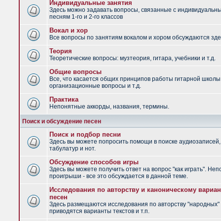
Индивидуальные занятия
Здесь можно задавать вопросы, связанные с индивидуальн
песням 1-го и 2-го классов
Вокал и хор
Все вопросы по занятиям вокалом и хором обсуждаются зде
Теория
Теоретические вопросы: музтеория, гитара, учебники и т.д.
Общие вопросы
Все, что касается общих принципов работы гитарной школы
организационные вопросы и т.д.
Практика
Непонятные аккорды, названия, термины.
Поиск и обсуждение песен
Поиск и подбор песни
Здесь вы можете попросить помощи в поиске аудиозаписей,
табулатур и нот.
Обсуждение способов игры
Здесь вы можете получить ответ на вопрос "как играть". Не
проигрыши - все это обсуждается в данной теме.
Исследования по авторству и каноническому вариан
песен
Здесь размещаются исследования по авторству "народных" 
приводятся варианты текстов и т.п.