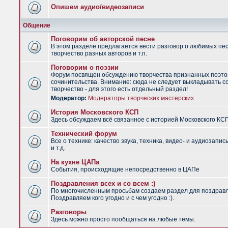
Опишем аудио/видеозаписи
Общение
Поговорим об авторской песне
В этом разделе предлагается вести разговор о любимых пес
творчество разных авторов и т.п.
Поговорим о поэзии
Форум посвящен обсуждению творчества признанных поэто
сочинительства. Внимание: сюда не следует выкладывать с
творчество - для этого есть отдельный раздел!
Модератор:
Модераторы творческих мастерских
История Московского КСП
Здесь обсуждаем всё связанное с историей Московского КС
Технический форум
Все о технике: качество звука, техника, видео- и аудиозапис
и т.д.
На кухне ЦАПа
События, происходящие непосредственно в ЦАПе
Поздравления всех и со всем :)
По многочисленным просьбам создаем раздел для поздрав
Поздравляем кого угодно и с чем угодно :).
Разговоры
Здесь можно просто пообщаться на любые темы.