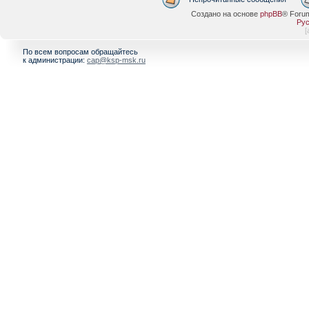
Создано на основе
phpBB
® Foru
Рус
[
По всем вопросам обращайтесь
к администрации:
cap@ksp-msk.ru