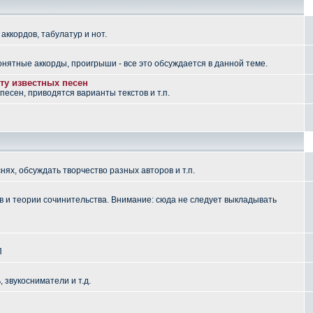
аккордов, табулатур и нот.
понятные аккорды, проигрыши - все это обсуждается в данной теме.
ту известных песен
есен, приводятся варианты текстов и т.п.
ях, обсуждать творчество разных авторов и т.п.
 и теории сочинительства. Внимание: сюда не следует выкладывать
П
, звукосниматели и т.д.