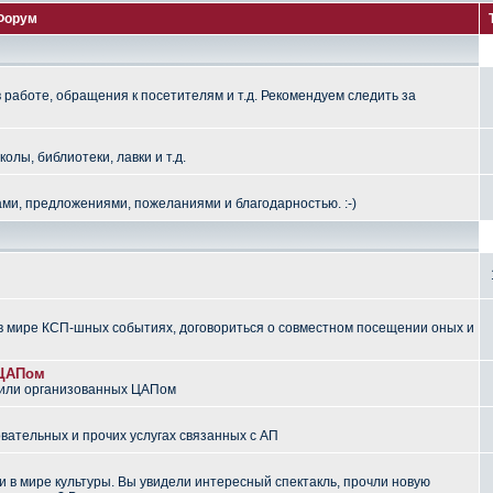
Форум
работе, обращения к посетителям и т.д. Рекомендуем следить за
лы, библиотеки, лавки и т.д.
ми, предложениями, пожеланиями и благодарностью. :-)
 мире КСП-шных событиях, договориться о совместном посещении оных и
 ЦАПом
 или организованных ЦАПом
вательных и прочих услугах связанных с АП
 в мире культуры. Вы увидели интересный спектакль, прочли новую