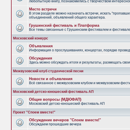
любопытную книгу, познакомились с творчеством интересно
Место встречи
В этом разделе можно назначать встречи, искать "пропавших
объединений, объявлений общего характера.
Грушинский фестиваль и Платформа
Все темы связанные с Грушинским фестивалем и фестив
Московский конкурс
Объявления
Информация о прослушиваниях, концертах, порядке провед
Обсуждения
Здесь можно обсуждать итоги и результаты, размещать сво
Межвузовский клуб студенческой песни
Новости и объявления
Всё связанное с межвузовским клубом и межвузовским фес
Московский детско-юношеский фестиваль АП
Общие вопросы (МДЮФАП)
Московский детско-юношеский фестиваль АП
Проект "Споем вместе!"
Обсуждение вечеров "Споем вместе!"
Обсуждаем прошедшие вечера