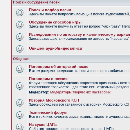
Поиск и обсуждение песен
Поиск и подбор песни
Здесь вы можете попросить помощи в поиске аудиозаписей, 
Обсуждение способов игры
Здесь вы можете получить ответ на вопрос "как играть". Не
Исследования по авторству и каноническому вариан
Здесь размещаются исследования по авторству "народных" п
Опишем аудио/видеозаписи
Общение
Поговорим об авторской песне
В этом разделе предлагается вести разговор о любимых песн
Поговорим о поэзии
Форум посвящен обсуждению творчества признанных поэтов
собственное творчество - для этого есть отдельный раздел!
Модератор:
Модераторы творческих мастерских
История Московского КСП
Здесь обсуждаем всё связанное с историей Московского КС
Технический форум
Все о технике: качество звука, техника, видео- и аудиозапись
На кухне ЦАПа
События, происходящие непосредственно в ЦАПе