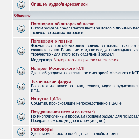
Опишем аудио/видеозаписи
Общение
Поговорим об авторской песне
В этом разделе предлагается вести разговор о любимых пес
творчество разных авторов и т.п.
Поговорим о поэзии
Форум посвящен обсуждению творчества признанных поэто
сочинительства. Внимание: сюда не следует выкладывать с
творчество - для этого есть отдельный раздел!
Модератор:
Модераторы творческих мастерских
История Московского КСП
Здесь обсуждаем всё связанное с историей Московского КС
Технический форум
Все о технике: качество звука, техника, видео- и аудиозапис
и т.д.
На кухне ЦАПа
События, происходящие непосредственно в ЦАПе
Поздравления всех и со всем :)
По многочисленным просьбам создаем раздел для поздрав
Поздравляем кого угодно и с чем угодно :).
Разговоры
Здесь можно просто пообщаться на любые темы.