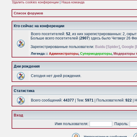
Удалить cookies конференции
|
Наша команда
Список форумов
Кто сейчас на конференции
Всего посетителей:
52
, из них зарегистрированных: 2, скры
Больше всего посетителей (
2907
) здесь было Четверг 26 Ф
Зарегистрированные пользователи:
Baidu [Spider]
,
Google [
Легенда ::
Администраторы
,
Супермодераторы
,
Модераторы т
Дни рождения
Сегодня нет дней рождения.
Статистика
Всего сообщений:
44377
| Тем:
5971
| Пользователей:
922
| 
Вход
Имя пользователя:
Пароль:
Непрочитанные сообщения