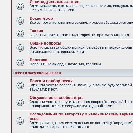
Индивидуальные занятия
Здесь можно задавать вопросы, связанные с индивидуальн
песням 1-го и 2-го классов
Вокал и хор
Все вопросы по занятиям вокалом и хором обсуждаются зде
Теория
Теоретические вопросы: музтеория, гитара, учебники и т.д.
Общие вопросы
Все, что касается общих принципов работы гитарной школы
организационные вопросы и т.д.
Практика
Непонятные аккорды, названия, термины.
Поиск и обсуждение песен
Поиск и подбор песни
Здесь вы можете попросить помощи в поиске аудиозаписей,
табулатур и нот.
Обсуждение способов игры
Здесь вы можете получить ответ на вопрос "как играть". Не
проигрыши - все это обсуждается в данной теме.
Исследования по авторству и каноническому вариан
песен
Здесь размещаются исследования по авторству "народных" 
приводятся варианты текстов и т.п.