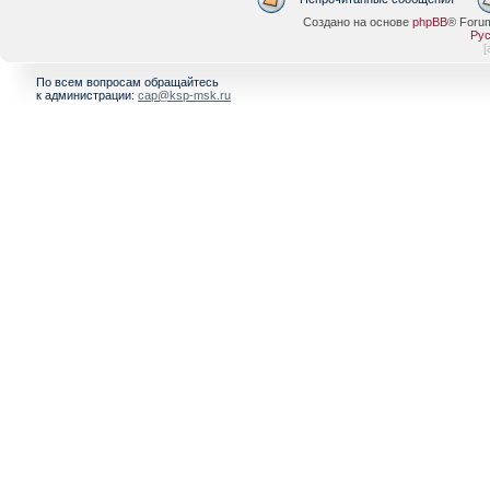
Создано на основе
phpBB
® Foru
Рус
[
По всем вопросам обращайтесь
к администрации:
cap@ksp-msk.ru