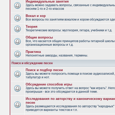
Индивидуальные занятия
Здесь можно задавать вопросы, связанные с индивидуальн
песням 1-го и 2-го классов
Вокал и хор
Все вопросы по занятиям вокалом и хором обсуждаются зде
Теория
Теоретические вопросы: музтеория, гитара, учебники и т.д.
Общие вопросы
Все, что касается общих принципов работы гитарной школы
организационные вопросы и т.д.
Практика
Непонятные аккорды, названия, термины.
Поиск и обсуждение песен
Поиск и подбор песни
Здесь вы можете попросить помощи в поиске аудиозаписей,
табулатур и нот.
Обсуждение способов игры
Здесь вы можете получить ответ на вопрос "как играть". Не
проигрыши - все это обсуждается в данной теме.
Исследования по авторству и каноническому вариан
песен
Здесь размещаются исследования по авторству "народных" 
приводятся варианты текстов и т.п.