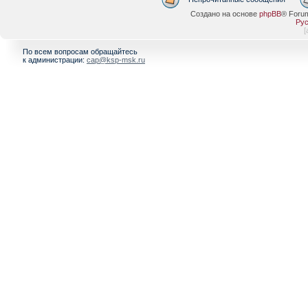
Создано на основе
phpBB
® Foru
Рус
[
По всем вопросам обращайтесь
к администрации:
cap@ksp-msk.ru