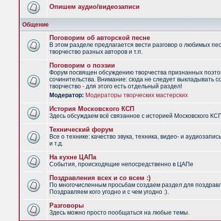
Опишем аудио/видеозаписи
Общение
Поговорим об авторской песне
В этом разделе предлагается вести разговор о любимых пес
творчество разных авторов и т.п.
Поговорим о поэзии
Форум посвящен обсуждению творчества признанных поэто
сочинительства. Внимание: сюда не следует выкладывать с
творчество - для этого есть отдельный раздел!
Модератор:
Модераторы творческих мастерских
История Московского КСП
Здесь обсуждаем всё связанное с историей Московского КС
Технический форум
Все о технике: качество звука, техника, видео- и аудиозапис
и т.д.
На кухне ЦАПа
События, происходящие непосредственно в ЦАПе
Поздравления всех и со всем :)
По многочисленным просьбам создаем раздел для поздрав
Поздравляем кого угодно и с чем угодно :).
Разговоры
Здесь можно просто пообщаться на любые темы.