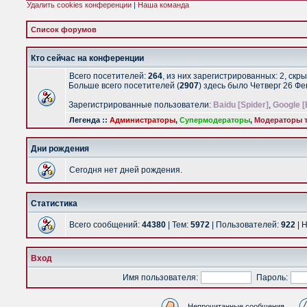
Удалить cookies конференции
|
Наша команда
Список форумов
Кто сейчас на конференции
Всего посетителей:
264
, из них зарегистрированных: 2, скр
Больше всего посетителей (
2907
) здесь было Четверг 26 Ф
Зарегистрированные пользователи:
Baidu [Spider]
,
Google [
Легенда ::
Администраторы
,
Супермодераторы
,
Модераторы т
Дни рождения
Сегодня нет дней рождения.
Статистика
Всего сообщений:
44380
| Тем:
5972
| Пользователей:
922
| 
Вход
Имя пользователя:
Пароль:
Непрочитанные сообщения