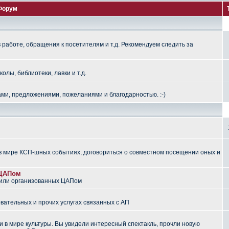
Форум
работе, обращения к посетителям и т.д. Рекомендуем следить за
лы, библиотеки, лавки и т.д.
ми, предложениями, пожеланиями и благодарностью. :-)
 мире КСП-шных событиях, договориться о совместном посещении оных и
 ЦАПом
 или организованных ЦАПом
вательных и прочих услугах связанных с АП
 в мире культуры. Вы увидели интересный спектакль, прочли новую