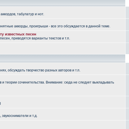
аккордов, табулатур и нот.
понятные аккорды, проигрыши - все это обсуждается в данной теме.
ту известных песен
есен, приводятся варианты текстов и т.п.
ях, обсуждать творчество разных авторов и т.п.
 и теории сочинительства. Внимание: сюда не следует выкладывать
П
, звукосниматели и т.д.