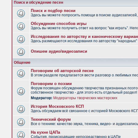
Поиск и обсуждение песен
Поиск и подбор песни
Здесь вы можете попросить помощи в поиске аудиозаписей, 
Обсуждение способов игры
Здесь вы можете получить ответ на вопрос "как играть". Не
Исследования по авторству и каноническому вариан
Здесь размещаются исследования по авторству "народных" п
Опишем аудио/видеозаписи
Общение
Поговорим об авторской песне
В этом разделе предлагается вести разговор о любимых песн
Поговорим о поэзии
Форум посвящен обсуждению творчества признанных поэтов
собственное творчество - для этого есть отдельный раздел!
Модератор:
Модераторы творческих мастерских
История Московского КСП
Здесь обсуждаем всё связанное с историей Московского КС
Технический форум
Все о технике: качество звука, техника, видео- и аудиозапись
На кухне ЦАПа
События, происходящие непосредственно в ЦАПе