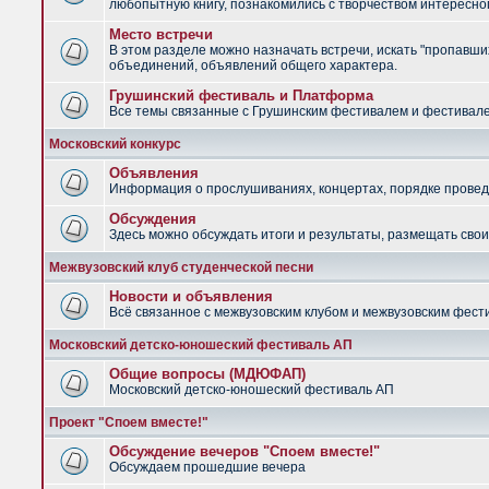
любопытную книгу, познакомились с творчеством интересно
Место встречи
В этом разделе можно назначать встречи, искать "пропавших
объединений, объявлений общего характера.
Грушинский фестиваль и Платформа
Все темы связанные с Грушинским фестивалем и фестив
Московский конкурс
Объявления
Информация о прослушиваниях, концертах, порядке провед
Обсуждения
Здесь можно обсуждать итоги и результаты, размещать сво
Межвузовский клуб студенческой песни
Новости и объявления
Всё связанное с межвузовским клубом и межвузовским фес
Московский детско-юношеский фестиваль АП
Общие вопросы (МДЮФАП)
Московский детско-юношеский фестиваль АП
Проект "Споем вместе!"
Обсуждение вечеров "Споем вместе!"
Обсуждаем прошедшие вечера