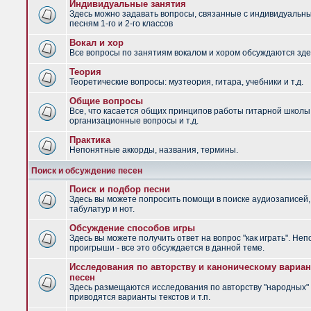
Индивидуальные занятия
Здесь можно задавать вопросы, связанные с индивидуальн
песням 1-го и 2-го классов
Вокал и хор
Все вопросы по занятиям вокалом и хором обсуждаются зде
Теория
Теоретические вопросы: музтеория, гитара, учебники и т.д.
Общие вопросы
Все, что касается общих принципов работы гитарной школы
организационные вопросы и т.д.
Практика
Непонятные аккорды, названия, термины.
Поиск и обсуждение песен
Поиск и подбор песни
Здесь вы можете попросить помощи в поиске аудиозаписей,
табулатур и нот.
Обсуждение способов игры
Здесь вы можете получить ответ на вопрос "как играть". Не
проигрыши - все это обсуждается в данной теме.
Исследования по авторству и каноническому вариан
песен
Здесь размещаются исследования по авторству "народных" 
приводятся варианты текстов и т.п.