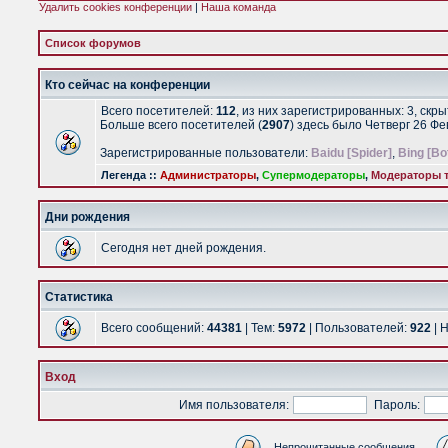
Удалить cookies конференции
|
Наша команда
Список форумов
Кто сейчас на конференции
Всего посетителей:
112
, из них зарегистрированных: 3, скр
Больше всего посетителей (
2907
) здесь было Четверг 26 Ф
Зарегистрированные пользователи:
Baidu [Spider]
,
Bing [Bo
Легенда ::
Администраторы
,
Супермодераторы
,
Модераторы т
Дни рождения
Сегодня нет дней рождения.
Статистика
Всего сообщений:
44381
| Тем:
5972
| Пользователей:
922
| 
Вход
Имя пользователя:
Пароль:
Непрочитанные сообщения