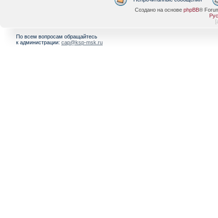
Создано на основе
phpBB
® Foru
Рус
[
По всем вопросам обращайтесь
к администрации:
cap@ksp-msk.ru