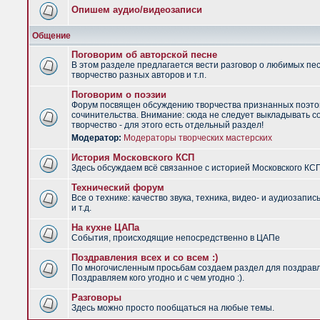
Опишем аудио/видеозаписи
Общение
Поговорим об авторской песне
В этом разделе предлагается вести разговор о любимых пес
творчество разных авторов и т.п.
Поговорим о поэзии
Форум посвящен обсуждению творчества признанных поэто
сочинительства. Внимание: сюда не следует выкладывать с
творчество - для этого есть отдельный раздел!
Модератор:
Модераторы творческих мастерских
История Московского КСП
Здесь обсуждаем всё связанное с историей Московского КС
Технический форум
Все о технике: качество звука, техника, видео- и аудиозапис
и т.д.
На кухне ЦАПа
События, происходящие непосредственно в ЦАПе
Поздравления всех и со всем :)
По многочисленным просьбам создаем раздел для поздрав
Поздравляем кого угодно и с чем угодно :).
Разговоры
Здесь можно просто пообщаться на любые темы.