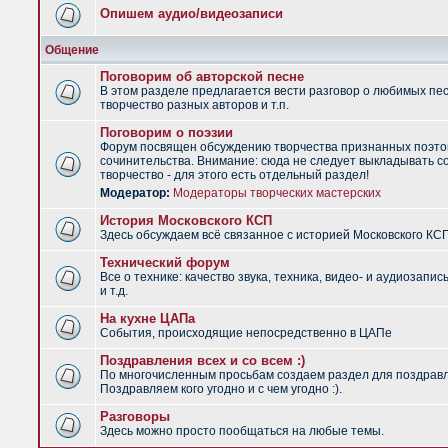
Опишем аудио/видеозаписи
Общение
Поговорим об авторской песне
В этом разделе предлагается вести разговор о любимых пес
творчество разных авторов и т.п.
Поговорим о поэзии
Форум посвящен обсуждению творчества признанных поэто
сочинительства. Внимание: сюда не следует выкладывать с
творчество - для этого есть отдельный раздел!
Модератор:
Модераторы творческих мастерских
История Московского КСП
Здесь обсуждаем всё связанное с историей Московского КС
Технический форум
Все о технике: качество звука, техника, видео- и аудиозапис
и т.д.
На кухне ЦАПа
События, происходящие непосредственно в ЦАПе
Поздравления всех и со всем :)
По многочисленным просьбам создаем раздел для поздрав
Поздравляем кого угодно и с чем угодно :).
Разговоры
Здесь можно просто пообщаться на любые темы.