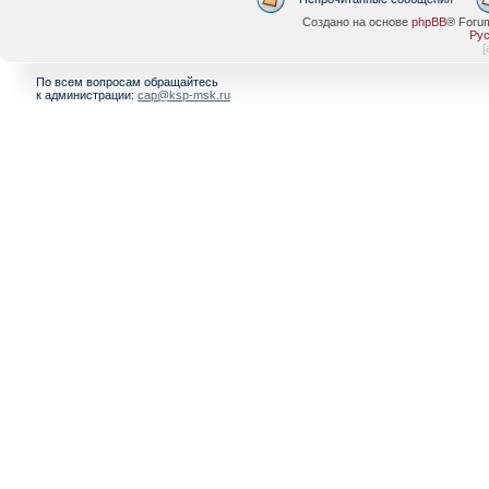
Создано на основе
phpBB
® Foru
Рус
[
По всем вопросам обращайтесь
к администрации:
cap@ksp-msk.ru