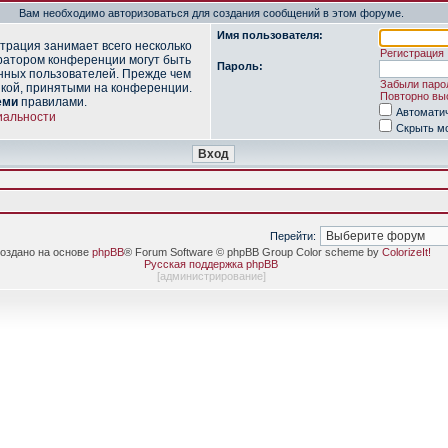
Вам необходимо авторизоваться для создания сообщений в этом форуме.
Имя пользователя:
трация занимает всего несколько
Регистрация
ратором конференции могут быть
Пароль:
нных пользователей. Прежде чем
Забыли паро
икой, принятыми на конференции.
Повторно выс
еми
правилами.
Автомати
иальности
Скрыть мо
Перейти:
оздано на основе
phpBB
® Forum Software © phpBB Group Color scheme by
ColorizeIt!
Русская поддержка phpBB
[
администрирование
]